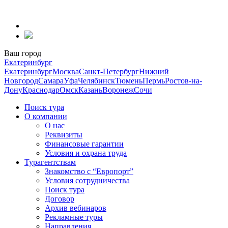
Перейти
к
содержанию
Ваш город
Екатеринбург
Екатеринбург
Москва
Санкт-Петербург
Нижний
Новгород
Самара
Уфа
Челябинск
Тюмень
Пермь
Ростов-на-
Дону
Краснодар
Омск
Казань
Воронеж
Сочи
Поиск тура
О компании
О нас
Реквизиты
Финансовые гарантии
Условия и охрана труда
Турагентствам
Знакомство с “Европорт”
Условия сотрудничества
Поиск тура
Договор
Архив вебинаров
Рекламные туры
Направления