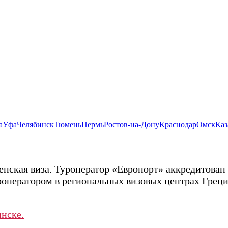
а
Уфа
Челябинск
Тюмень
Пермь
Ростов-на-Дону
Краснодар
Омск
Каз
ская виза. Туроператор «Европорт» аккредитован в
уроператором в региональных визовых центрах Грец
инске.