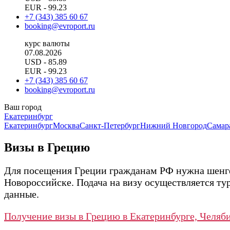
EUR
- 99.23
+7 (343) 385 60 67
booking@evroport.ru
курс валюты
07.08.2026
USD
- 85.89
EUR
- 99.23
+7 (343) 385 60 67
booking@evroport.ru
Ваш город
Екатеринбург
Екатеринбург
Москва
Санкт-Петербург
Нижний Новгород
Самар
Визы в Грецию
Для посещения Греции гражданам РФ нужна шенген
Новороссийске. Подача на визу осуществляется т
данные.
Получение визы в Грецию в Екатеринбурге, Челяб