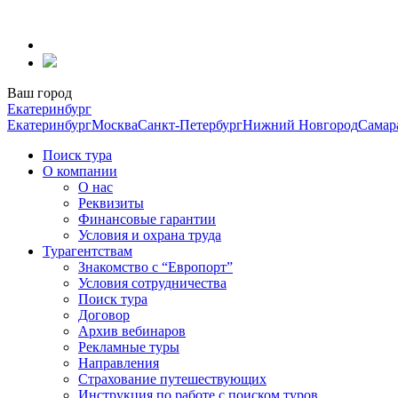
Перейти
к
содержанию
Ваш город
Екатеринбург
Екатеринбург
Москва
Санкт-Петербург
Нижний Новгород
Самар
Поиск тура
О компании
О нас
Реквизиты
Финансовые гарантии
Условия и охрана труда
Турагентствам
Знакомство с “Европорт”
Условия сотрудничества
Поиск тура
Договор
Архив вебинаров
Рекламные туры
Направления
Страхование путешествующих
Инструкция по работе с поиском туров