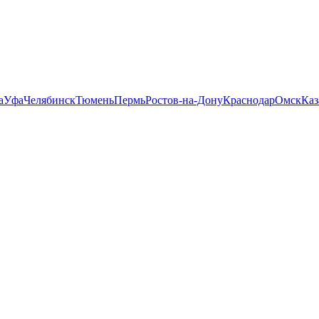
а
Уфа
Челябинск
Тюмень
Пермь
Ростов-на-Дону
Краснодар
Омск
Каз