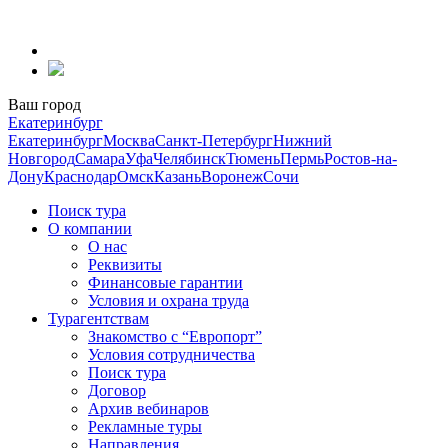
Перейти
к
содержанию
Ваш город
Екатеринбург
Екатеринбург
Москва
Санкт-Петербург
Нижний
Новгород
Самара
Уфа
Челябинск
Тюмень
Пермь
Ростов-на-
Дону
Краснодар
Омск
Казань
Воронеж
Сочи
Поиск тура
О компании
О нас
Реквизиты
Финансовые гарантии
Условия и охрана труда
Турагентствам
Знакомство с “Европорт”
Условия сотрудничества
Поиск тура
Договор
Архив вебинаров
Рекламные туры
Направления