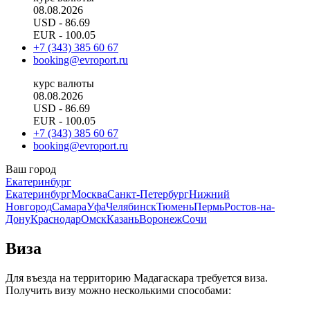
08.08.2026
USD
- 86.69
EUR
- 100.05
+7 (343) 385 60 67
booking@evroport.ru
курс валюты
08.08.2026
USD
- 86.69
EUR
- 100.05
+7 (343) 385 60 67
booking@evroport.ru
Ваш город
Екатеринбург
Екатеринбург
Москва
Санкт-Петербург
Нижний
Новгород
Самара
Уфа
Челябинск
Тюмень
Пермь
Ростов-на-
Дону
Краснодар
Омск
Казань
Воронеж
Сочи
Виза
Для въезда на территорию Мадагаскара требуется виза.
Получить визу можно несколькими способами: