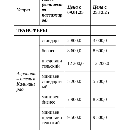
(количест
Цена
с
Цена
с
Услуга
во
09.01.25
25.12.25
пассажир
ов)
ТРАНСФЕРЫ
стандарт
2 800,0
3 000,0
бизнес
8 600,0
8 600,0
представи
12 200,0
12 200,0
тельский
Аэропорт
минивен
– отель в
стандартн
5 200,0
5 700,0
Калининг
ый
рад
минивен
7 900,0
8 300,0
бизнес
минивен
представи
9 500,0
9 500,0
тельский