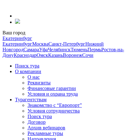
Перейти
к
содержанию
Ваш город
Екатеринбург
Екатеринбург
Москва
Санкт-Петербург
Нижний
Новгород
Самара
Уфа
Челябинск
Тюмень
Пермь
Ростов-на-
Дону
Краснодар
Омск
Казань
Воронеж
Сочи
Поиск тура
О компании
О нас
Реквизиты
Финансовые гарантии
Условия и охрана труда
Турагентствам
Знакомство с “Европорт”
Условия сотрудничества
Поиск тура
Договор
Архив вебинаров
Рекламные туры
Направления