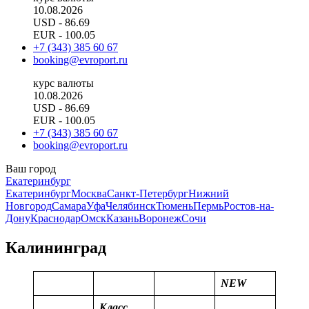
10.08.2026
USD
- 86.69
EUR
- 100.05
+7 (343) 385 60 67
booking@evroport.ru
курс валюты
10.08.2026
USD
- 86.69
EUR
- 100.05
+7 (343) 385 60 67
booking@evroport.ru
Ваш город
Екатеринбург
Екатеринбург
Москва
Санкт-Петербург
Нижний
Новгород
Самара
Уфа
Челябинск
Тюмень
Пермь
Ростов-на-
Дону
Краснодар
Омск
Казань
Воронеж
Сочи
Калининград
NEW
Класс