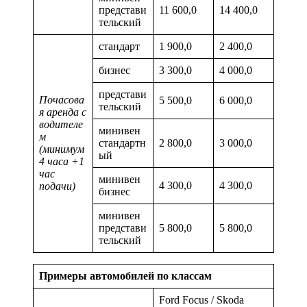
представи
11 600,0
14 400,0
тельский
стандарт
1 900,0
2 400,0
бизнес
3 300,0
4 000,0
представи
Почасова
5 500,0
6 000,0
тельский
я аренда с
водителе
минивен
м
стандартн
2 800,0
3 000,0
(минимум
ый
4 часа +1
час
минивен
4 300,0
4 300,0
подачи)
бизнес
минивен
представи
5 800,0
5 800,0
тельский
Примеры автомобилей по классам
Ford Focus / Skoda