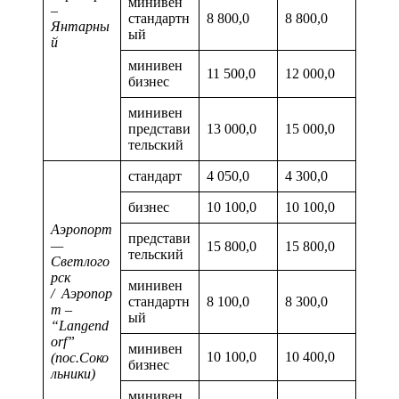
минивен
–
стандартн
8 800,0
8 800,0
Янтарны
ый
й
минивен
11 500,0
12 000,0
бизнес
минивен
представи
13 000,0
15 000,0
тельский
стандарт
4 050,0
4 300,0
бизнес
10 100,0
10 100,0
Аэропорт
представи
—
15 800,0
15 800,0
тельский
Светлого
рск
минивен
/ Аэропор
стандартн
8 100,0
8 300,0
т –
ый
“Langend
orf”
минивен
10 100,0
10 400,0
(пос.Соко
бизнес
льники)
минивен