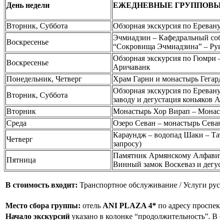
День недели
ЕЖЕДНЕВНЫЕ ГРУППОВЫ
Вторник, Суббота
Обзорная экскурсия по Ереван
Эчмиадзин – Кафедральный соб
Воскресенье
“Сокровища Эчмиадзина” – Ру
Обзорная экскурсия по Гюмри 
Воскресенье
Аричаванк
Понедельник, Четверг
Храм Гарни и монастырь Гегар
Обзорная экскурсия по Ереван
Вторник, Суббота
заводу и дегустация коньяков
Вторник
Монастырь Хор Вирап – Монас
Среда
Озеро Севан – монастырь Cев
Караундж – водопад Шаки – Та
Четверг
запросу)
Памятник Армянскому Алфавит
Пятница
Винный замок Воскеваз и дегу
В стоимость входит:
Транспортное обслуживание / Услуги ру
Место сбора группы:
отель
ANI PLAZA 4*
по адресу проспек
Начало экскурсий
указано в колонке “продолжительность”. В 