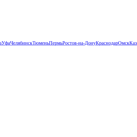
а
Уфа
Челябинск
Тюмень
Пермь
Ростов-на-Дону
Краснодар
Омск
Каз