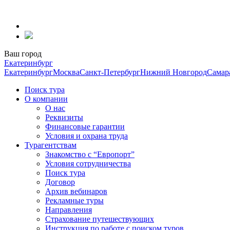
Перейти
к
содержанию
Ваш город
Екатеринбург
Екатеринбург
Москва
Санкт-Петербург
Нижний Новгород
Самар
Поиск тура
О компании
О нас
Реквизиты
Финансовые гарантии
Условия и охрана труда
Турагентствам
Знакомство с “Европорт”
Условия сотрудничества
Поиск тура
Договор
Архив вебинаров
Рекламные туры
Направления
Страхование путешествующих
Инструкция по работе с поиском туров