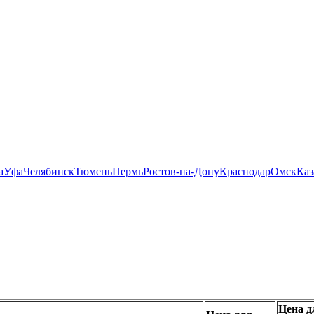
а
Уфа
Челябинск
Тюмень
Пермь
Ростов-на-Дону
Краснодар
Омск
Каз
Цена д