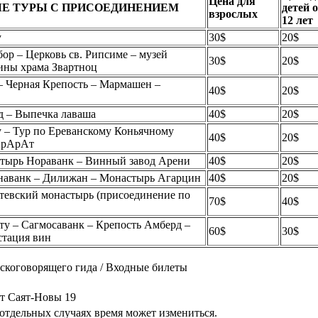
Цена для
Е ТУРЫ С ПРИСОЕДИНЕНИЕМ
детей о
взрослых
12 лет
у
30$
20$
ор – Церковь св. Рипсиме – музей
30$
20$
ины храма Звартноц
– Черная Крепость – Мармашен –
40$
20$
д – Выпечка лаваша
40$
20$
у – Тур по Ереванскому Коньячному
40$
20$
 АрAрAт
тырь Нораванк – Винный завод Арени
40$
20$
анаванк – Дилижан – Монастырь Агарцин
40$
20$
тевский монастырь (присоединение по
70$
40$
у – Сагмосаванк – Крепость Амберд –
60$
30$
стация вин
сскоговорящего гида / Входные билеты
т Саят-Новы 19
отдельных случаях время может измениться.