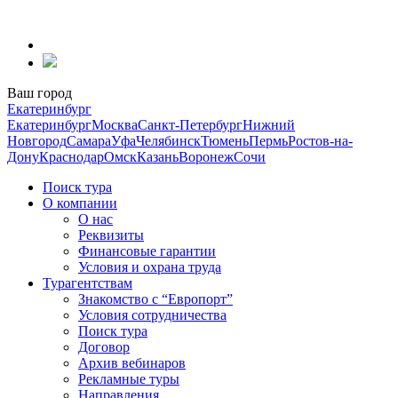
Перейти
к
содержанию
Ваш город
Екатеринбург
Екатеринбург
Москва
Санкт-Петербург
Нижний
Новгород
Самара
Уфа
Челябинск
Тюмень
Пермь
Ростов-на-
Дону
Краснодар
Омск
Казань
Воронеж
Сочи
Поиск тура
О компании
О нас
Реквизиты
Финансовые гарантии
Условия и охрана труда
Турагентствам
Знакомство с “Европорт”
Условия сотрудничества
Поиск тура
Договор
Архив вебинаров
Рекламные туры
Направления