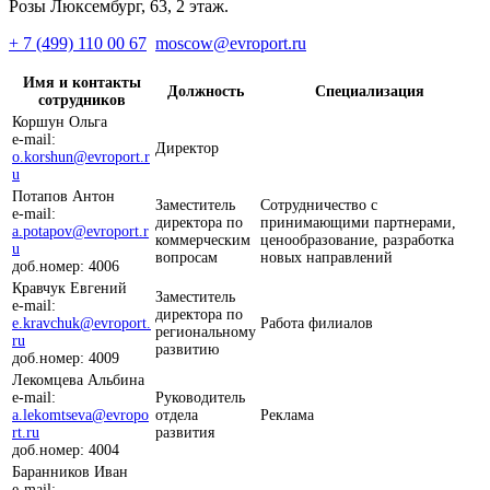
Розы Люксембург, 63, 2 этаж.
+ 7 (499) 110 00 67
moscow@evroport.ru
Имя и контакты
Должность
Специализация
сотрудников
Коршун Ольга
e-mail:
Директор
o.korshun@evroport.r
u
Потапов Антон
Заместитель
Сотрудничество с
e-mail:
директора по
принимающими партнерами,
a.potapov@evroport.r
коммерческим
ценообразование, разработка
u
вопросам
новых направлений
доб.номер: 4006
Кравчук Евгений
Заместитель
e-mail:
директора по
e.kravchuk@evroport.
Работа филиалов
региональному
ru
развитию
доб.номер: 4009
Лекомцева Альбина
e-mail:
Руководитель
a.lekomtseva@evropo
отдела
Реклама
rt.ru
развития
доб.номер: 4004
Баранников Иван
e-mail: