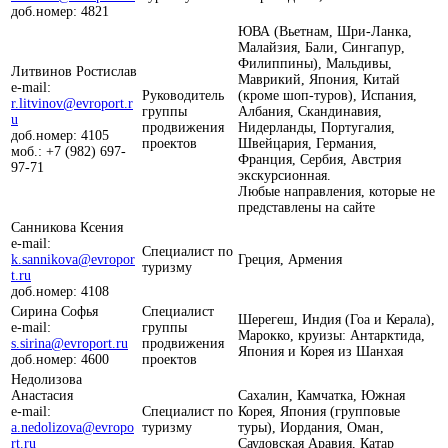
доб.номер: 4821
ЮВА (Вьетнам, Шри-Ланка,
Малайзия, Бали, Сингапур,
Филиппины), Мальдивы,
Литвинов Ростислав
Маврикий, Япония, Китай
e-mail:
Руководитель
(кроме шоп-туров), Испания,
r.litvinov@evroport.r
группы
Албания, Скандинавия,
u
продвижения
Нидерланды, Португалия,
доб.номер: 4105
проектов
Швейцария, Германия,
моб.: +7 (982) 697-
Франция, Сербия, Австрия
97-71
экскурсионная.
Любые направления, которые не
представлены на сайте
Санникова Ксения
e-mail:
Специалист по
k.sannikova@evropor
Греция, Армения
туризму
t.ru
доб.номер: 4108
Сирина Софья
Специалист
Шерегеш, Индия (Гоа и Керала),
e-mail:
группы
Марокко, круизы: Антарктида,
s.sirina@evroport.ru
продвижения
Япония и Корея из Шанхая
доб.номер: 4600
проектов
Недолизова
Анастасия
Сахалин, Камчатка, Южная
e-mail:
Специалист по
Корея, Япония (групповые
a.nedolizova@evropo
туризму
туры), Иордания, Оман,
rt.ru
Саудовская Аравия, Катар