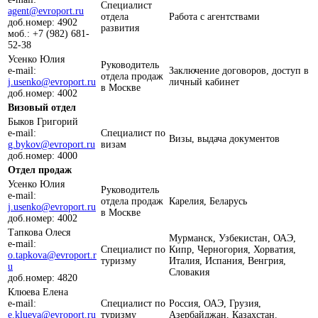
Специалист
agent@evroport.ru
отдела
Работа с агентствами
доб.номер: 4902
развития
моб.: +7 (982) 681-
52-38
Усенко Юлия
Руководитель
e-mail:
Заключение договоров, доступ в
отдела продаж
j.usenko@evroport.ru
личный кабинет
в Москве
доб.номер: 4002
Визовый отдел
Быков Григорий
e-mail:
Специалист по
Визы, выдача документов
g.bykov@evroport.ru
визам
доб.номер: 4000
Отдел продаж
Усенко Юлия
Руководитель
e-mail:
отдела продаж
Карелия, Беларусь
j.usenko@evroport.ru
в Москве
доб.номер: 4002
Тапкова Олеся
Мурманск, Узбекистан, ОАЭ,
e-mail:
Специалист по
Кипр, Черногория, Хорватия,
o.tapkova@evroport.r
туризму
Италия, Испания, Венгрия,
u
Словакия
доб.номер: 4820
Клюева Елена
e-mail:
Специалист по
Россия, ОАЭ, Грузия,
e.klueva@evroport.ru
туризму
Азербайджан, Казахстан.