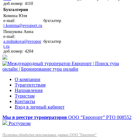
доб.номер: 4110
Бухгалтерия
Комина Юля
e-mail:
бухгалтер
j.komina@evroport.ru
Пишукова Анна
e-mail:
a.pishukova@evropor
бухгалтер
t.ru
доб.номер: 4204
О компании
Турагентствам
Направления
Туристам
Контакты
Вход в личный кабинет
Мы в реестре туроператоров
ООО “Европорт”
РТО 008552
Ростуризм
Политика обработки персональных данных ООО "Европорт"