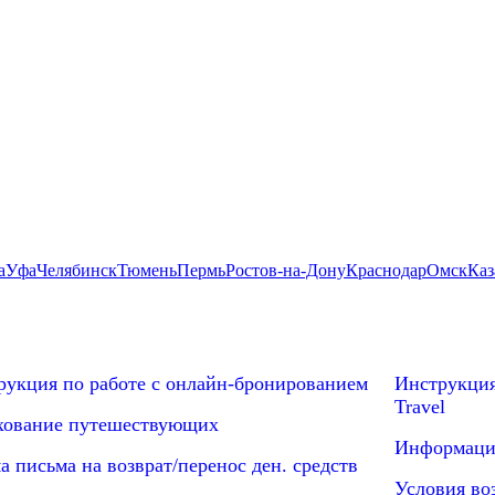
а
Уфа
Челябинск
Тюмень
Пермь
Ростов-на-Дону
Краснодар
Омск
Каз
рукция по работе с онлайн-бронированием
Инструкция
Travel
хование путешествующих
Информация
 письма на возврат/перенос ден. средств
Условия во