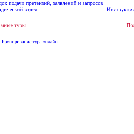
док подачи претензий, заявлений и запросов
идический отдел
Инструкция
амные туры
По