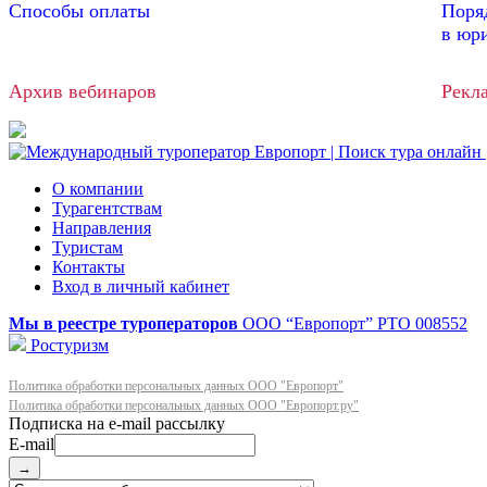
Способы оплаты
Поря
в юр
Архив вебинаров
Рекл
О компании
Турагентствам
Направления
Туристам
Контакты
Вход в личный кабинет
Мы в реестре туроператоров
ООО “Европорт”
РТО 008552
Ростуризм
Политика обработки персональных данных ООО "Европорт"
Политика обработки персональных данных ООО "Европорт.ру"
E-mail
→