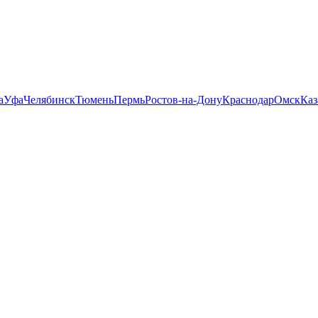
а
Уфа
Челябинск
Тюмень
Пермь
Ростов-на-Дону
Краснодар
Омск
Каз