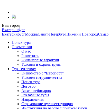
Перейти
к
содержанию
Ваш город
Екатеринбург
Екатеринбург
Москва
Санкт-Петербург
Нижний Новгород
Самар
Поиск тура
О компании
О нас
Реквизиты
Финансовые гарантии
Условия и охрана труда
Турагентствам
Знакомство с “Европорт”
Условия сотрудничества
Поиск тура
Договор
Архив вебинаров
Рекламные туры
Направления
Страхование путешествующих
Инструкция по работе с поиском туров