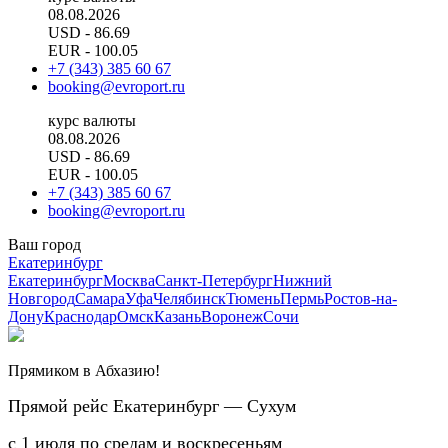
08.08.2026
USD
- 86.69
EUR
- 100.05
+7 (343) 385 60 67
booking@evroport.ru
курс валюты
08.08.2026
USD
- 86.69
EUR
- 100.05
+7 (343) 385 60 67
booking@evroport.ru
Ваш город
Екатеринбург
Екатеринбург
Москва
Санкт-Петербург
Нижний
Новгород
Самара
Уфа
Челябинск
Тюмень
Пермь
Ростов-на-
Дону
Краснодар
Омск
Казань
Воронеж
Сочи
Прямиком в Абхазию!
Прямой рейс Екатеринбург — Сухум
с 1 июля по средам и воскресеньям