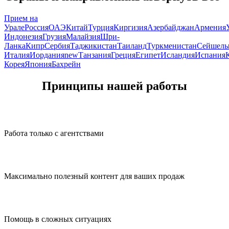
Прием на
Урале
Россия
ОАЭ
Китай
Турция
Киргизия
Азербайджан
Армения
Индонезия
Грузия
Малайзия
Шри-
Ланка
Кипр
Сербия
Таджикистан
Таиланд
Туркменистан
Сейшел
Италия
Иордания
new
Танзания
Греция
Египет
Исландия
Испания
Корея
Япония
Бахрейн
Принципы нашей работы
Работа только с агентствами
Максимально полезный контент для ваших продаж
Помощь в сложных ситуациях