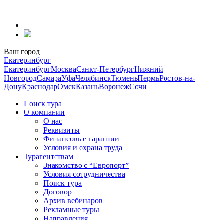
Перейти
к
содержанию
Ваш город
Екатеринбург
Екатеринбург
Москва
Санкт-Петербург
Нижний
Новгород
Самара
Уфа
Челябинск
Тюмень
Пермь
Ростов-на-
Дону
Краснодар
Омск
Казань
Воронеж
Сочи
Поиск тура
О компании
О нас
Реквизиты
Финансовые гарантии
Условия и охрана труда
Турагентствам
Знакомство с “Европорт”
Условия сотрудничества
Поиск тура
Договор
Архив вебинаров
Рекламные туры
Направления