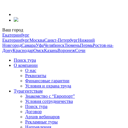
Перейти
к
содержанию
Ваш город
Екатеринбург
Екатеринбург
Москва
Санкт-Петербург
Нижний
Новгород
Самара
Уфа
Челябинск
Тюмень
Пермь
Ростов-на-
Дону
Краснодар
Омск
Казань
Воронеж
Сочи
Поиск тура
О компании
О нас
Реквизиты
Финансовые гарантии
Условия и охрана труда
Турагентствам
Знакомство с “Европорт”
Условия сотрудничества
Поиск тура
Договор
Архив вебинаров
Рекламные туры
Направления