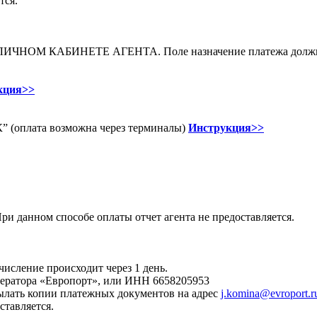
тся.
 в ЛИЧНОМ КАБИНЕТЕ АГЕНТА. Поле назначение платежа должны 
кция>>
(оплата возможна через терминалы)
Инструкция>>
ри данном способе оплаты отчет агента не предоставляется.
числение происходит через 1 день.
ператора «Европорт», или ИНН 6658205953
ылать копии платежных документов на адрес
j.komina@evroport.r
ставляется.