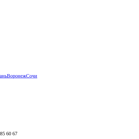
ань
Воронеж
Сочи
385 60 67