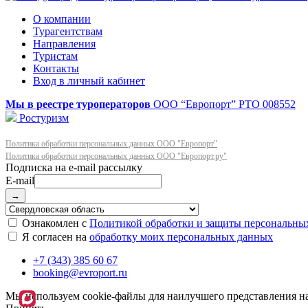
О компании
Турагентствам
Направления
Туристам
Контакты
Вход в личный кабинет
Мы в реестре туроператоров
ООО “Европорт”
РТО 008552
Ростуризм
Политика обработки персональных данных ООО "Европорт"
Политика обработки персональных данных ООО "Европорт.ру"
E-mail
→
Ознакомлен с
Политикой обработки и защиты персональны
Я согласен на
обработку моих персональных данных
+7 (343) 385 60 67
booking@evroport.ru
Мы используем cookie-файлы для наилучшего представления наш