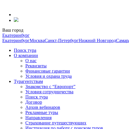
Перейти
к
содержанию
Ваш город
Екатеринбург
Екатеринбург
Москва
Санкт-Петербург
Нижний Новгород
Самар
Поиск тура
О компании
О нас
Реквизиты
Финансовые гарантии
Условия и охрана труда
Турагентствам
Знакомство с “Европорт”
Условия сотрудничества
Поиск тура
Договор
Архив вебинаров
Рекламные туры
Направления
Страхование путешествующих
Инструкция по работе с поиском туров