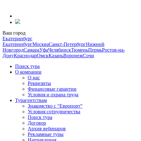
Перейти
к
содержанию
Ваш город
Екатеринбург
Екатеринбург
Москва
Санкт-Петербург
Нижний
Новгород
Самара
Уфа
Челябинск
Тюмень
Пермь
Ростов-на-
Дону
Краснодар
Омск
Казань
Воронеж
Сочи
Поиск тура
О компании
О нас
Реквизиты
Финансовые гарантии
Условия и охрана труда
Турагентствам
Знакомство с “Европорт”
Условия сотрудничества
Поиск тура
Договор
Архив вебинаров
Рекламные туры
Направления