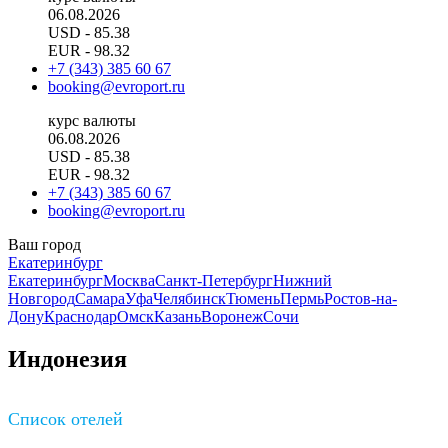
06.08.2026
USD
- 85.38
EUR
- 98.32
+7 (343) 385 60 67
booking@evroport.ru
курс валюты
06.08.2026
USD
- 85.38
EUR
- 98.32
+7 (343) 385 60 67
booking@evroport.ru
Ваш город
Екатеринбург
Екатеринбург
Москва
Санкт-Петербург
Нижний
Новгород
Самара
Уфа
Челябинск
Тюмень
Пермь
Ростов-на-
Дону
Краснодар
Омск
Казань
Воронеж
Сочи
Индонезия
Список отелей