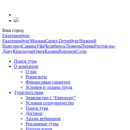
Перейти
к
содержанию
Ваш город
Екатеринбург
Екатеринбург
Москва
Санкт-Петербург
Нижний
Новгород
Самара
Уфа
Челябинск
Тюмень
Пермь
Ростов-на-
Дону
Краснодар
Омск
Казань
Воронеж
Сочи
Поиск тура
О компании
О нас
Реквизиты
Финансовые гарантии
Условия и охрана труда
Турагентствам
Знакомство с “Европорт”
Условия сотрудничества
Поиск тура
Договор
Архив вебинаров
Рекламные туры
Направления