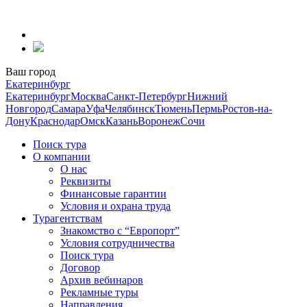
Перейти
к
содержанию
Ваш город
Екатеринбург
Екатеринбург
Москва
Санкт-Петербург
Нижний
Новгород
Самара
Уфа
Челябинск
Тюмень
Пермь
Ростов-на-
Дону
Краснодар
Омск
Казань
Воронеж
Сочи
Поиск тура
О компании
О нас
Реквизиты
Финансовые гарантии
Условия и охрана труда
Турагентствам
Знакомство с “Европорт”
Условия сотрудничества
Поиск тура
Договор
Архив вебинаров
Рекламные туры
Направления