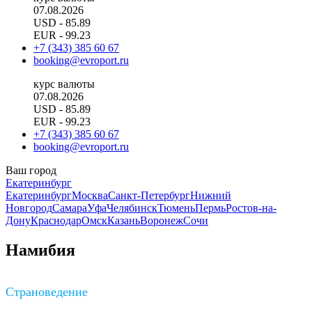
07.08.2026
USD
- 85.89
EUR
- 99.23
+7 (343) 385 60 67
booking@evroport.ru
курс валюты
07.08.2026
USD
- 85.89
EUR
- 99.23
+7 (343) 385 60 67
booking@evroport.ru
Ваш город
Екатеринбург
Екатеринбург
Москва
Санкт-Петербург
Нижний
Новгород
Самара
Уфа
Челябинск
Тюмень
Пермь
Ростов-на-
Дону
Краснодар
Омск
Казань
Воронеж
Сочи
Намибия
Страноведение