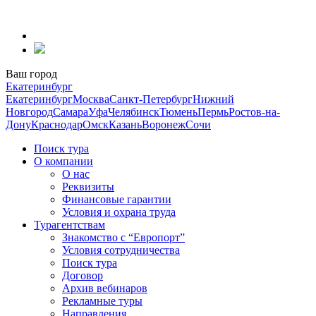
Перейти
к
содержанию
Ваш город
Екатеринбург
Екатеринбург
Москва
Санкт-Петербург
Нижний
Новгород
Самара
Уфа
Челябинск
Тюмень
Пермь
Ростов-на-
Дону
Краснодар
Омск
Казань
Воронеж
Сочи
Поиск тура
О компании
О нас
Реквизиты
Финансовые гарантии
Условия и охрана труда
Турагентствам
Знакомство с “Европорт”
Условия сотрудничества
Поиск тура
Договор
Архив вебинаров
Рекламные туры
Направления