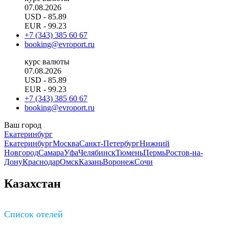
07.08.2026
USD
- 85.89
EUR
- 99.23
+7 (343) 385 60 67
booking@evroport.ru
курс валюты
07.08.2026
USD
- 85.89
EUR
- 99.23
+7 (343) 385 60 67
booking@evroport.ru
Ваш город
Екатеринбург
Екатеринбург
Москва
Санкт-Петербург
Нижний
Новгород
Самара
Уфа
Челябинск
Тюмень
Пермь
Ростов-на-
Дону
Краснодар
Омск
Казань
Воронеж
Сочи
Казахстан
Список отелей