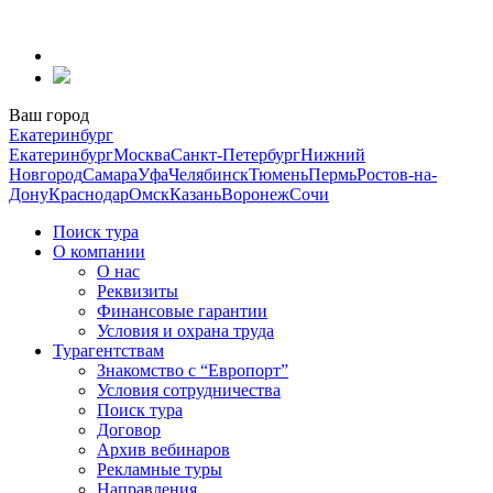
Перейти
к
содержанию
Ваш город
Екатеринбург
Екатеринбург
Москва
Санкт-Петербург
Нижний
Новгород
Самара
Уфа
Челябинск
Тюмень
Пермь
Ростов-на-
Дону
Краснодар
Омск
Казань
Воронеж
Сочи
Поиск тура
О компании
О нас
Реквизиты
Финансовые гарантии
Условия и охрана труда
Турагентствам
Знакомство с “Европорт”
Условия сотрудничества
Поиск тура
Договор
Архив вебинаров
Рекламные туры
Направления