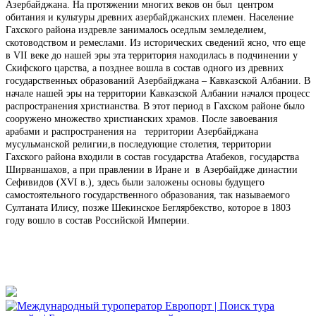
Азербайджана. На протяжении многих веков он был центром
обитания и культуры древних азербайджанских племен. Население
Гахского района издревле занималось оседлым земледелием,
скотоводством и ремеслами. Из исторических сведений ясно, что еще
в VII веке до нашей эры эта территория находилась в подчинении у
Скифского царства, а позднее вошла в состав одного из древних
государственных образований Азербайджана – Кавказской Албании. В
начале нашей эры на территории Кавказской Албании начался процесс
распространения христианства. В этот период в Гахском районе было
сооружено множество христианских храмов. После завоевания
арабами и распространения на территории Азербайджана
мусульманской религии,в последующие столетия, территории
Гахского района входили в состав государства Атабеков, государства
Ширваншахов, а при правлении в Иране и в Азербайдже династии
Сефивидов (XVI в.), здесь были заложены основы будущего
самостоятельного государственного образования, так называемого
Султаната Илису, позже Шекинское Беглярбекство, которое в 1803
году вошло в состав Российской Империи.