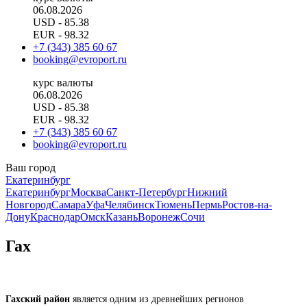
06.08.2026
USD
- 85.38
EUR
- 98.32
+7 (343) 385 60 67
booking@evroport.ru
курс валюты
06.08.2026
USD
- 85.38
EUR
- 98.32
+7 (343) 385 60 67
booking@evroport.ru
Ваш город
Екатеринбург
Екатеринбург
Москва
Санкт-Петербург
Нижний
Новгород
Самара
Уфа
Челябинск
Тюмень
Пермь
Ростов-на-
Дону
Краснодар
Омск
Казань
Воронеж
Сочи
Гах
Гахский район
является одним из древнейших регионов