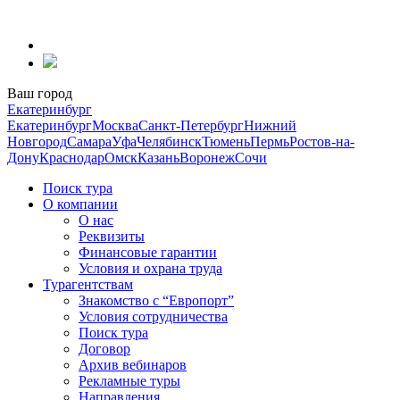
Перейти
к
содержанию
Ваш город
Екатеринбург
Екатеринбург
Москва
Санкт-Петербург
Нижний
Новгород
Самара
Уфа
Челябинск
Тюмень
Пермь
Ростов-на-
Дону
Краснодар
Омск
Казань
Воронеж
Сочи
Поиск тура
О компании
О нас
Реквизиты
Финансовые гарантии
Условия и охрана труда
Турагентствам
Знакомство с “Европорт”
Условия сотрудничества
Поиск тура
Договор
Архив вебинаров
Рекламные туры
Направления