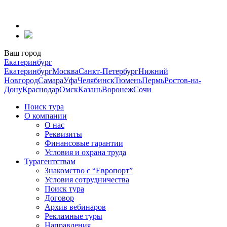
Перейти
к
содержанию
Ваш город
Екатеринбург
Екатеринбург
Москва
Санкт-Петербург
Нижний
Новгород
Самара
Уфа
Челябинск
Тюмень
Пермь
Ростов-на-
Дону
Краснодар
Омск
Казань
Воронеж
Сочи
Поиск тура
О компании
О нас
Реквизиты
Финансовые гарантии
Условия и охрана труда
Турагентствам
Знакомство с “Европорт”
Условия сотрудничества
Поиск тура
Договор
Архив вебинаров
Рекламные туры
Направления