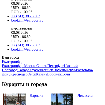
08.08.2026
USD
- 86.69
EUR
- 100.05
+7 (343) 385 60 67
booking@evroport.ru
курс валюты
08.08.2026
USD
- 86.69
EUR
- 100.05
+7 (343) 385 60 67
booking@evroport.ru
Ваш город
Екатеринбург
Екатеринбург
Москва
Санкт-Петербург
Нижний
Новгород
Самара
Уфа
Челябинск
Тюмень
Пермь
Ростов-на-
Дону
Краснодар
Омск
Казань
Воронеж
Сочи
Курорты и города
Ларнака
Лимассол