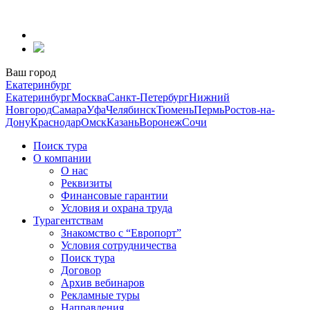
Перейти
к
содержанию
Ваш город
Екатеринбург
Екатеринбург
Москва
Санкт-Петербург
Нижний
Новгород
Самара
Уфа
Челябинск
Тюмень
Пермь
Ростов-на-
Дону
Краснодар
Омск
Казань
Воронеж
Сочи
Поиск тура
О компании
О нас
Реквизиты
Финансовые гарантии
Условия и охрана труда
Турагентствам
Знакомство с “Европорт”
Условия сотрудничества
Поиск тура
Договор
Архив вебинаров
Рекламные туры
Направления