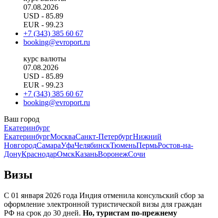
07.08.2026
USD
- 85.89
EUR
- 99.23
+7 (343) 385 60 67
booking@evroport.ru
курс валюты
07.08.2026
USD
- 85.89
EUR
- 99.23
+7 (343) 385 60 67
booking@evroport.ru
Ваш город
Екатеринбург
Екатеринбург
Москва
Санкт-Петербург
Нижний
Новгород
Самара
Уфа
Челябинск
Тюмень
Пермь
Ростов-на-
Дону
Краснодар
Омск
Казань
Воронеж
Сочи
Визы
C 01 января 2026 года Индия отменила консульский сбор за
оформление электронной туристической визы для граждан
РФ на срок до 30 дней.
Но, туристам по-прежнему