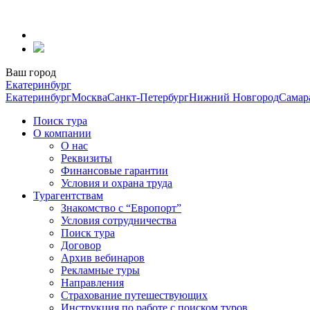
Перейти
к
содержанию
Ваш город
Екатеринбург
Екатеринбург
Москва
Санкт-Петербург
Нижний Новгород
Самар
Поиск тура
О компании
О нас
Реквизиты
Финансовые гарантии
Условия и охрана труда
Турагентствам
Знакомство с “Европорт”
Условия сотрудничества
Поиск тура
Договор
Архив вебинаров
Рекламные туры
Направления
Страхование путешествующих
Инструкция по работе с поиском туров