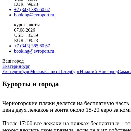
EUR
- 99.23
+7 (343) 385 60 67
booking@evroport.ru
курс валюты
07.08.2026
USD
- 85.89
EUR
- 99.23
+7 (343) 385 60 67
booking@evroport.ru
Ваш город
Екатеринбург
Екатеринбург
Москва
Санкт-Петербург
Нижний Новгород
Самар
Курорты и города
Черногорские пляжи делятся на бесплатную часть 
цена двух лежаков и зонта около 15-20 евро за ком
После 17:00 все лежаки на пляжах бесплатные – э
может вводить свои правила, если он в их собстве