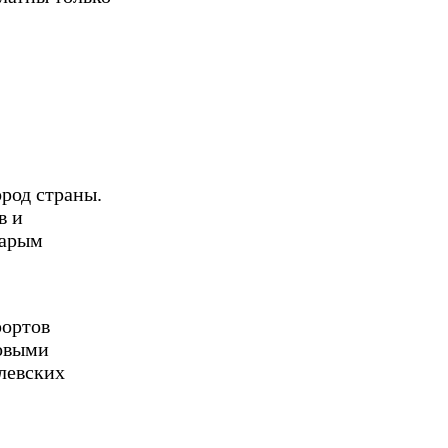
род страны.
в и
тарым
рортов
совыми
олевских