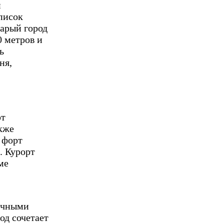
и
писок
арый город
 метров и
ь
ня,
ют
кже
 форт
. Курорт
ме
ечными
од сочетает