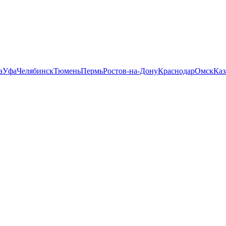
а
Уфа
Челябинск
Тюмень
Пермь
Ростов-на-Дону
Краснодар
Омск
Каз