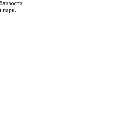
облизости
 парк.