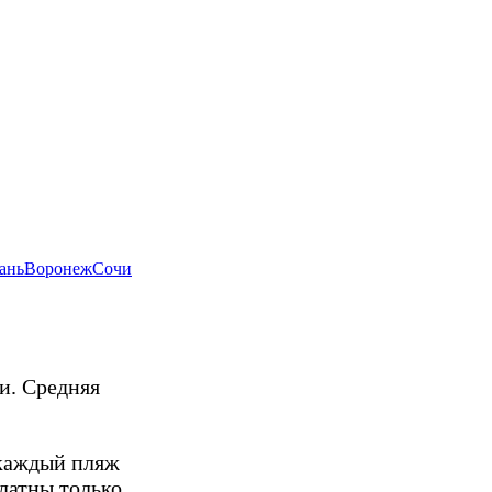
ань
Воронеж
Сочи
и. Средняя
 каждый пляж
платны только