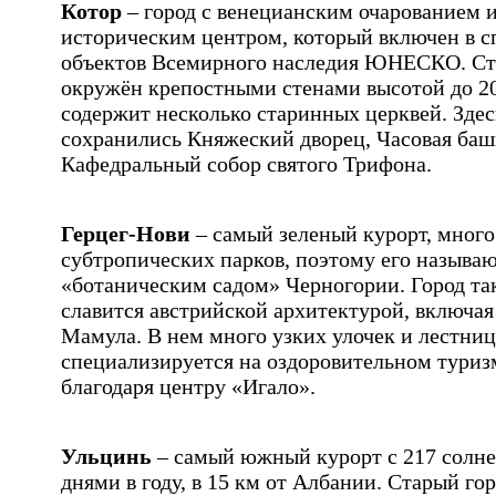
Котор
– город с венецианским очарованием 
историческим центром, который включен в с
объектов Всемирного наследия ЮНЕСКО. Ст
окружён крепостными стенами высотой до 20
содержит несколько старинных церквей. Здес
сохранились Княжеский дворец, Часовая баш
Кафедральный собор святого Трифона.
Герцег-Нови
– самый зеленый курорт, много
субтропических парков, поэтому его называ
«ботаническим садом» Черногории. Город та
славится австрийской архитектурой, включая
Мамула. В нем много узких улочек и лестниц
специализируется на оздоровительном туриз
благодаря центру «Игало».
Ульцинь
– самый южный курорт с 217 солн
днями в году, в 15 км от Албании. Старый гор