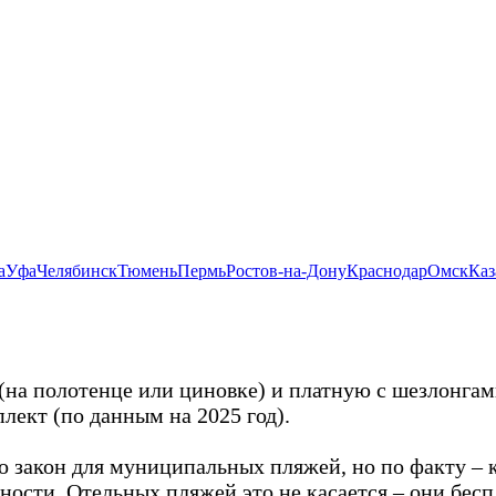
а
Уфа
Челябинск
Тюмень
Пермь
Ростов-на-Дону
Краснодар
Омск
Каз
(на полотенце или циновке) и платную с шезлонгам
плект (по данным на 2025 год).
то закон для муниципальных пляжей, но по факту –
нности. Отельных пляжей это не касается – они бес