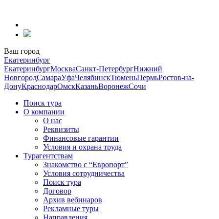
Перейти
к
содержанию
Ваш город
Екатеринбург
Екатеринбург
Москва
Санкт-Петербург
Нижний
Новгород
Самара
Уфа
Челябинск
Тюмень
Пермь
Ростов-на-
Дону
Краснодар
Омск
Казань
Воронеж
Сочи
Поиск тура
О компании
О нас
Реквизиты
Финансовые гарантии
Условия и охрана труда
Турагентствам
Знакомство с “Европорт”
Условия сотрудничества
Поиск тура
Договор
Архив вебинаров
Рекламные туры
Направления