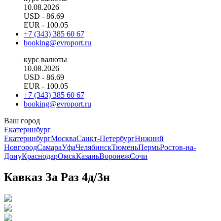
10.08.2026
USD
- 86.69
EUR
- 100.05
+7 (343) 385 60 67
booking@evroport.ru
курс валюты
10.08.2026
USD
- 86.69
EUR
- 100.05
+7 (343) 385 60 67
booking@evroport.ru
Ваш город
Екатеринбург
Екатеринбург
Москва
Санкт-Петербург
Нижний
Новгород
Самара
Уфа
Челябинск
Тюмень
Пермь
Ростов-на-
Дону
Краснодар
Омск
Казань
Воронеж
Сочи
Кавказ За Раз 4д/3н