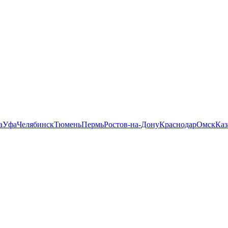
а
Уфа
Челябинск
Тюмень
Пермь
Ростов-на-Дону
Краснодар
Омск
Каз