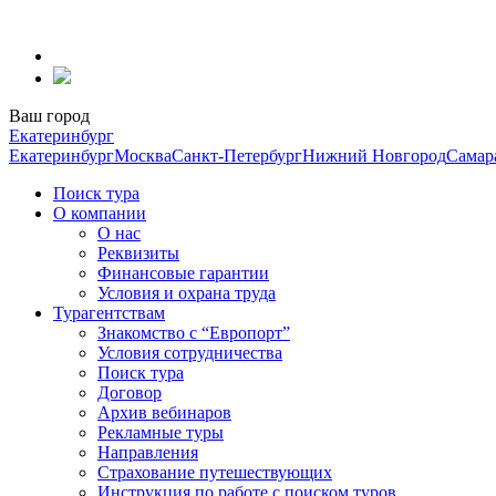
Перейти
к
содержанию
Ваш город
Екатеринбург
Екатеринбург
Москва
Санкт-Петербург
Нижний Новгород
Самар
Поиск тура
О компании
О нас
Реквизиты
Финансовые гарантии
Условия и охрана труда
Турагентствам
Знакомство с “Европорт”
Условия сотрудничества
Поиск тура
Договор
Архив вебинаров
Рекламные туры
Направления
Страхование путешествующих
Инструкция по работе с поиском туров