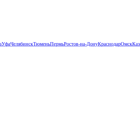
а
Уфа
Челябинск
Тюмень
Пермь
Ростов-на-Дону
Краснодар
Омск
Каз