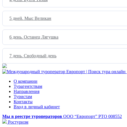
5 дней. Мыс Великан
6 день. Останец Лягушка
7 день. Свободный день
О компании
Турагентствам
Направления
Туристам
Контакты
Вход в личный кабинет
Мы в реестре туроператоров
ООО “Европорт”
РТО 008552
Ростуризм