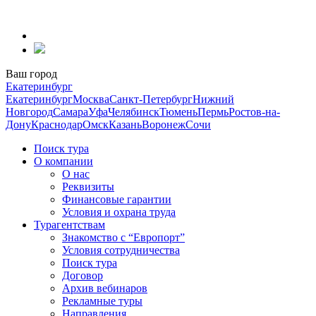
Перейти
к
содержанию
Ваш город
Екатеринбург
Екатеринбург
Москва
Санкт-Петербург
Нижний
Новгород
Самара
Уфа
Челябинск
Тюмень
Пермь
Ростов-на-
Дону
Краснодар
Омск
Казань
Воронеж
Сочи
Поиск тура
О компании
О нас
Реквизиты
Финансовые гарантии
Условия и охрана труда
Турагентствам
Знакомство с “Европорт”
Условия сотрудничества
Поиск тура
Договор
Архив вебинаров
Рекламные туры
Направления