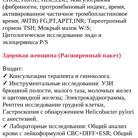
(фибриноген, протромбиновый индекс, время,
активированное частичное тромбопластиновое
время, АЧТВ) FG,PT,APTT,INR; Тиреотропный
гормон TSH; Мокрый мазок W/S;
Цитологическое исследование эндо и
экзоцервикса P/S
Здоровая женщина (Расширенный пакет)
Входит:
✓
Консультации терапевта и гинеколога.
✓
Инструментальные исследования: УЗИ
брюшной полости, малого таза, молочных желез
и щитовидной железы; Электрокардиограмма,
Рентген исследование грудной клетки,
Гастроскопия с обнаружением Helicobacter pylori
с анестезией.
✓
Лабораторные исследования: Общий анализ
крови с лейкоформулой CBC+DIFF+ESR; Общий