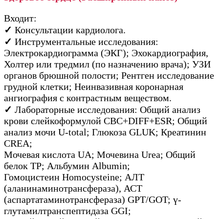
Входит:
✓
Консультации кардиолога.
✓
Инструментальные исследования:
Электрокардиограмма (ЭКГ); Эхокардиография,
Холтер или тредмил (по назначению врача); УЗИ
органов брюшной полости; Рентген исследование
грудной клетки; Неинвазивная коронарная
ангиография с контрастным веществом.
✓
Лабораторные исследования: Общий анализ
крови слейкоформулой CBC+DIFF+ESR; Общий
анализ мочи U-total; Глюкоза GLUK; Креатинин
CREA;
Мочевая кислота UA; Мочевина Urea; Общий
белок TP; Альбумин Albumin;
Гомоцистеин Homocysteine; АЛТ
(аланинаминотрансфераза), АСТ
(аспартатаминотрансфераза) GPT/GOT; ү-
глутамилтранспептидаза GGI;