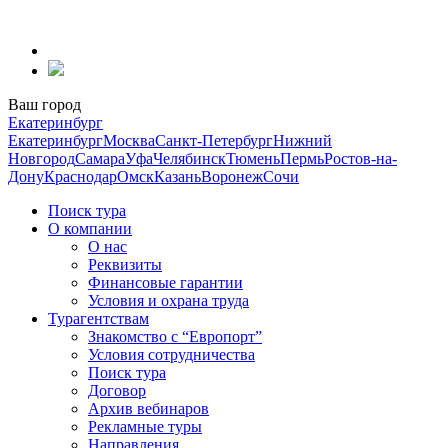
Перейти
к
содержанию
Ваш город
Екатеринбург
Екатеринбург
Москва
Санкт-Петербург
Нижний
Новгород
Самара
Уфа
Челябинск
Тюмень
Пермь
Ростов-на-
Дону
Краснодар
Омск
Казань
Воронеж
Сочи
Поиск тура
О компании
О нас
Реквизиты
Финансовые гарантии
Условия и охрана труда
Турагентствам
Знакомство с “Европорт”
Условия сотрудничества
Поиск тура
Договор
Архив вебинаров
Рекламные туры
Направления