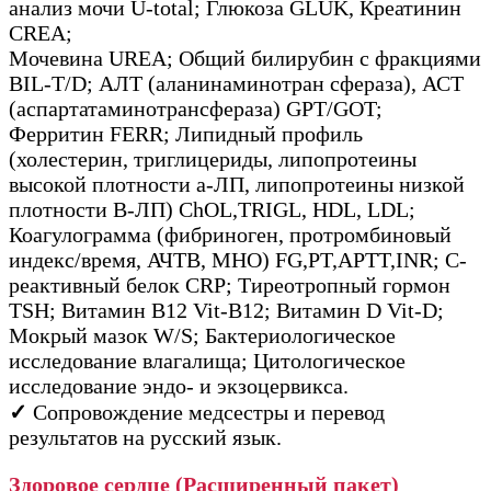
анализ мочи U-total; Глюкоза GLUK, Креатинин
CREA;
Мочевина UREA; Общий билирубин с фракциями
BIL-T/D; АЛТ (аланинаминотран сфераза), АСТ
(аспартатаминотрансфераза) GPT/GOT;
Ферритин FERR; Липидный профиль
(холестерин, триглицериды, липопротеины
высокой плотности а-ЛП, липопротеины низкой
плотности В-ЛП) ChOL,TRIGL, HDL, LDL;
Коагулограмма (фибриноген, протромбиновый
индекс/время, АЧТВ, МНО) FG,PT,APTT,INR; С-
реактивный белок CRP; Тиреотропный гормон
TSH; Витамин В12 Vit-B12; Витамин D Vit-D;
Мокрый мазок W/S; Бактериологическое
исследование влагалища; Цитологическое
исследование эндо- и экзоцервикса.
✓
Сопровождение медсестры и перевод
результатов на русский язык.
Здоровое сердце (Расширенный пакет)