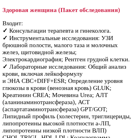
Здоровая женщина (Пакет обследования)
Входит:
✓
Консультации терапевта и гинеколога.
✓
Инструментальные исследования: УЗИ
брюшной полости, малого таза и молочных
желез, щитовидной железы;
Электрокардиография; Рентген грудной клетки.
✓
Лабораторные исследования: Общий анализ
крови, включая лейкоформулу
и ЭНА CBC+DIFF+ESR; Определение уровня
глюкозы в крови (венозная кровь) GLUK;
Креатинин CREA; Мочевина Urea; АЛТ
(аланинаминотрансфераза), АСТ
(аспартатаминотрансфераза) GPT/GOT;
Липидный профиль (холестерин, триглицериды,
липопротеины высокой плотности а-ЛП,
липопротеины низкой плотности ВЛП)
CHOL,TRIGL, HDL,LDL; Коагулограмма