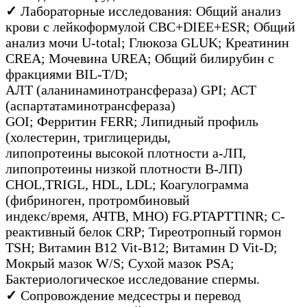
✓
Лабораторные исследования: Общий анализ
крови с лейкоформулой CBC+DIEE+ESR; Общий
анализ мочи U-total; Глюкоза GLUK; Креатинин
CREA; Мочевина UREA; Общий билирубин с
фракциями BIL-T/D;
АЛТ (аланинаминотрансфераза) GPI; АСТ
(аспартатаминотрансфераза)
GOI; Ферритин FERR; Липидный профиль
(холестерин, триглицериды,
липопротеины высокой плотности а-ЛП,
липопротеины низкой плотности В-ЛП)
CHOL,TRIGL, HDL, LDL; Коагулограмма
(фибриноген, протромбиновый
индекс/время, АЧТВ, МНО) FG.PTAPTTINR; С-
реактивный белок CRP; Тиреотропный гормон
TSH; Витамин В12 Vit-B12; Витамин D Vit-D;
Мокрый мазок W/S; Сухой мазок PSA;
Бактериологическое исследование спермы.
✓
Сопровождение медсестры и перевод