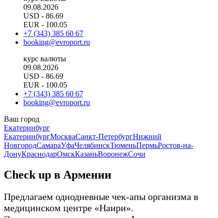
09.08.2026
USD
- 86.69
EUR
- 100.05
+7 (343) 385 60 67
booking@evroport.ru
курс валюты
09.08.2026
USD
- 86.69
EUR
- 100.05
+7 (343) 385 60 67
booking@evroport.ru
Ваш город
Екатеринбург
Екатеринбург
Москва
Санкт-Петербург
Нижний
Новгород
Самара
Уфа
Челябинск
Тюмень
Пермь
Ростов-на-
Дону
Краснодар
Омск
Казань
Воронеж
Сочи
Check up в Армении
Предлагаем однодневные чек-апы организма в
медицинском центре «Наири».