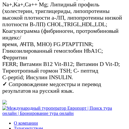
Na+,Ka+,Ca++ Mg; Липидный профиль
(холестерин, триглицериды, липопротеины
высокой плотности а-ЛП, липопротеины низкой
плотности В-ЛП) CHOL,TRIGL,HDL,LDL;
Коагулограмма (фибриноген, протромбиновый
индекс/
время, АЧТВ, МНО) FG.PTAPTTINR;
Гликозилированный гемоглобин HbA1C;
Ферритин
FERR; Витамин В12 Vit-B12; Витамин D Vit-D;
Тиреотропный гормон TSH; С- пептид
C-peptid; Инсулин INSULIN.
✓
Сопровождение медсестры и перевод
результатов на русский язык.
О компании
Турагентствам