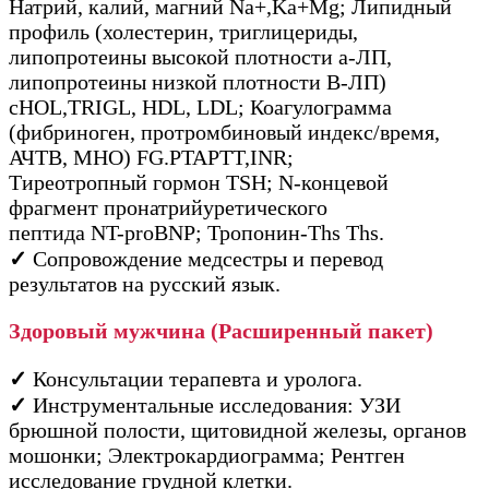
Натрий, калий, магний Na+,Ka+Mg; Липидный
профиль (холестерин, триглицериды,
липопротеины высокой плотности а-ЛП,
липопротеины низкой плотности В-ЛП)
cHOL,TRIGL, HDL, LDL; Коагулограмма
(фибриноген, протромбиновый индекс/время,
АЧТВ, МНО) FG.PTAPTT,INR;
Тиреотропный гормон TSH; N-концевой
фрагмент пронатрийуретического
пептида NT-proBNP; Тропонин-Ths Ths.
✓
Сопровождение медсестры и перевод
результатов на русский язык.
Здоровый мужчина (Расширенный пакет)
✓
Консультации терапевта и уролога.
✓
Инструментальные исследования: УЗИ
брюшной полости, щитовидной железы, органов
мошонки; Электрокардиограмма; Рентген
исследование грудной клетки.