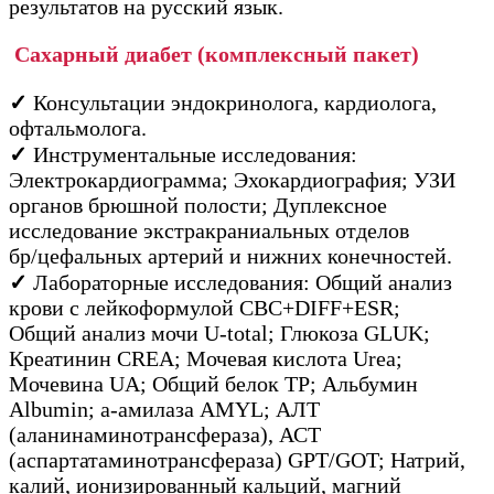
результатов на русский язык.
Сахарный диабет
(комплексный пакет)
✓
Консультации эндокринолога, кардиолога,
офтальмолога.
✓
Инструментальные исследования:
Электрокардиограмма; Эхокардиография; УЗИ
органов брюшной полости; Дуплексное
исследование экстракраниальных отделов
бр/цефальных артерий и нижних конечностей.
✓
Лабораторные исследования: Общий анализ
крови с лейкоформулой CBC+DIFF+ESR;
Общий анализ мочи U-total; Глюкоза GLUK;
Креатинин CREA; Мочевая кислота Urea;
Мочевина UA; Общий белок TP; Альбумин
Albumin; а-амилаза AMYL; АЛТ
(аланинаминотрансфераза), АСТ
(аспартатаминотрансфераза) GPT/GOT; Натрий,
калий, ионизированный кальций, магний