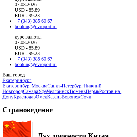
07.08.2026
USD
- 85.89
EUR
- 99.23
+7 (343) 385 60 67
booking@evroport.ru
курс валюты
07.08.2026
USD
- 85.89
EUR
- 99.23
+7 (343) 385 60 67
booking@evroport.ru
Ваш город
Екатеринбург
Екатеринбург
Москва
Санкт-Петербург
Нижний
Новгород
Самара
Уфа
Челябинск
Тюмень
Пермь
Ростов-на-
Дону
Краснодар
Омск
Казань
Воронеж
Сочи
Страноведение
Дух древности Китая