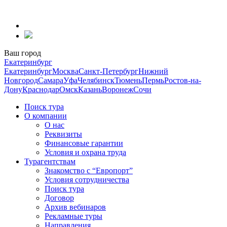
Перейти
к
содержанию
Ваш город
Екатеринбург
Екатеринбург
Москва
Санкт-Петербург
Нижний
Новгород
Самара
Уфа
Челябинск
Тюмень
Пермь
Ростов-на-
Дону
Краснодар
Омск
Казань
Воронеж
Сочи
Поиск тура
О компании
О нас
Реквизиты
Финансовые гарантии
Условия и охрана труда
Турагентствам
Знакомство с “Европорт”
Условия сотрудничества
Поиск тура
Договор
Архив вебинаров
Рекламные туры
Направления