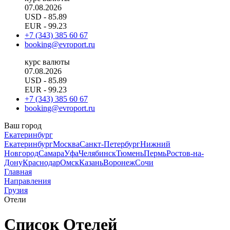
07.08.2026
USD
- 85.89
EUR
- 99.23
+7 (343) 385 60 67
booking@evroport.ru
курс валюты
07.08.2026
USD
- 85.89
EUR
- 99.23
+7 (343) 385 60 67
booking@evroport.ru
Ваш город
Екатеринбург
Екатеринбург
Москва
Санкт-Петербург
Нижний
Новгород
Самара
Уфа
Челябинск
Тюмень
Пермь
Ростов-на-
Дону
Краснодар
Омск
Казань
Воронеж
Сочи
Главная
Направления
Грузия
Отели
Список Отелей