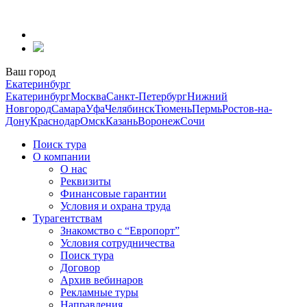
Перейти
к
содержанию
Ваш город
Екатеринбург
Екатеринбург
Москва
Санкт-Петербург
Нижний
Новгород
Самара
Уфа
Челябинск
Тюмень
Пермь
Ростов-на-
Дону
Краснодар
Омск
Казань
Воронеж
Сочи
Поиск тура
О компании
О нас
Реквизиты
Финансовые гарантии
Условия и охрана труда
Турагентствам
Знакомство с “Европорт”
Условия сотрудничества
Поиск тура
Договор
Архив вебинаров
Рекламные туры
Направления