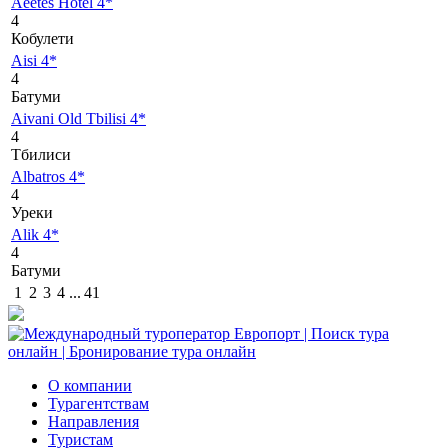
Aeetes Hotel 4*
4
Кобулети
Aisi 4*
4
Батуми
Aivani Old Tbilisi 4*
4
Тбилиси
Albatros 4*
4
Уреки
Alik 4*
4
Батуми
1
2
3
4
...
41
О компании
Турагентствам
Направления
Туристам