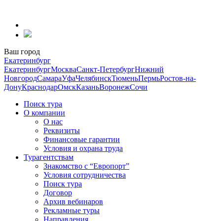
Перейти
к
содержанию
Ваш город
Екатеринбург
Екатеринбург
Москва
Санкт-Петербург
Нижний
Новгород
Самара
Уфа
Челябинск
Тюмень
Пермь
Ростов-на-
Дону
Краснодар
Омск
Казань
Воронеж
Сочи
Поиск тура
О компании
О нас
Реквизиты
Финансовые гарантии
Условия и охрана труда
Турагентствам
Знакомство с “Европорт”
Условия сотрудничества
Поиск тура
Договор
Архив вебинаров
Рекламные туры
Направления