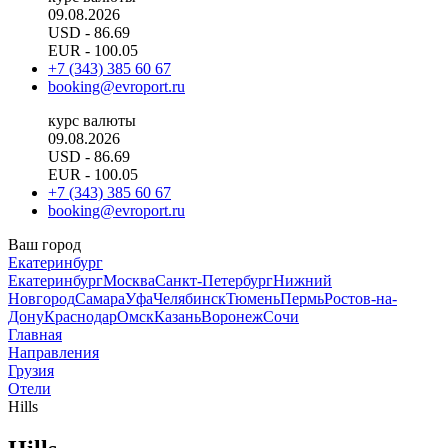
09.08.2026
USD
- 86.69
EUR
- 100.05
+7 (343) 385 60 67
booking@evroport.ru
курс валюты
09.08.2026
USD
- 86.69
EUR
- 100.05
+7 (343) 385 60 67
booking@evroport.ru
Ваш город
Екатеринбург
Екатеринбург
Москва
Санкт-Петербург
Нижний
Новгород
Самара
Уфа
Челябинск
Тюмень
Пермь
Ростов-на-
Дону
Краснодар
Омск
Казань
Воронеж
Сочи
Главная
Направления
Грузия
Отели
Hills