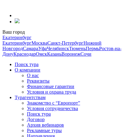
Перейти
к
содержанию
Ваш город
Екатеринбург
Екатеринбург
Москва
Санкт-Петербург
Нижний
Новгород
Самара
Уфа
Челябинск
Тюмень
Пермь
Ростов-на-
Дону
Краснодар
Омск
Казань
Воронеж
Сочи
Поиск тура
О компании
О нас
Реквизиты
Финансовые гарантии
Условия и охрана труда
Турагентствам
Знакомство с “Европорт”
Условия сотрудничества
Поиск тура
Договор
Архив вебинаров
Рекламные туры
Направления