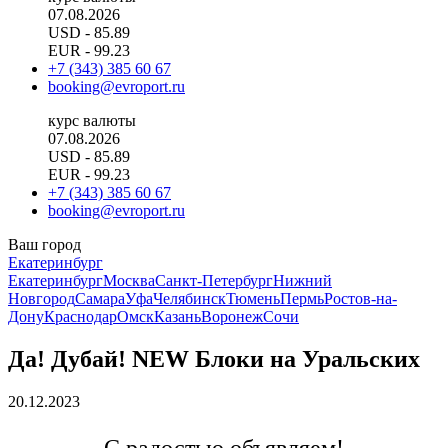
07.08.2026
USD
- 85.89
EUR
- 99.23
+7 (343) 385 60 67
booking@evroport.ru
курс валюты
07.08.2026
USD
- 85.89
EUR
- 99.23
+7 (343) 385 60 67
booking@evroport.ru
Ваш город
Екатеринбург
Екатеринбург
Москва
Санкт-Петербург
Нижний
Новгород
Самара
Уфа
Челябинск
Тюмень
Пермь
Ростов-на-
Дону
Краснодар
Омск
Казань
Воронеж
Сочи
Да! Дубай! NEW Блоки на Уральских
20.12.2023
С радостью объявляем!