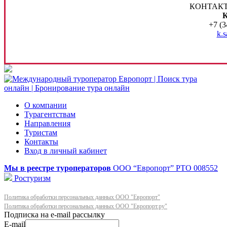
КОНТАКТ
К
+7 (3
k.
О компании
Турагентствам
Направления
Туристам
Контакты
Вход в личный кабинет
Мы в реестре туроператоров
ООО “Европорт”
РТО 008552
Ростуризм
Политика обработки персональных данных ООО "Европорт"
Политика обработки персональных данных ООО "Европорт.ру"
E-mail