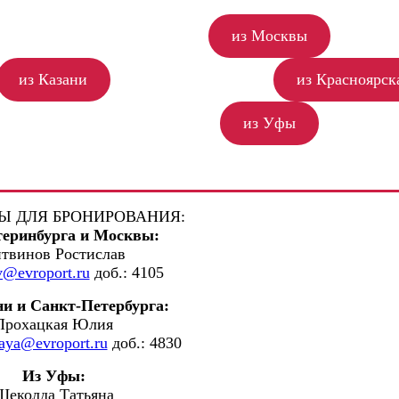
из Москвы
из Казани
из Красноярск
из Уфы
Ы ДЛЯ БРОНИРОВАНИЯ:
теринбурга и Москвы:
твинов Ростислав
ov@evroport.ru
доб.: 4105
ни и Санкт-Петербурга:
Прохацкая Юлия
kaya@evroport.ru
доб.: 4830
Из Уфы:
Щеколда Татьяна