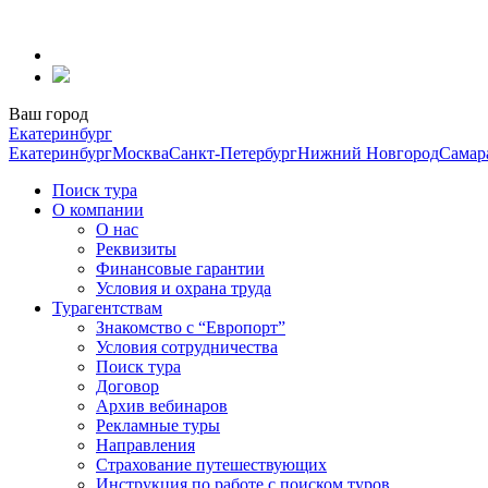
Перейти
к
содержанию
Ваш город
Екатеринбург
Екатеринбург
Москва
Санкт-Петербург
Нижний Новгород
Самар
Поиск тура
О компании
О нас
Реквизиты
Финансовые гарантии
Условия и охрана труда
Турагентствам
Знакомство с “Европорт”
Условия сотрудничества
Поиск тура
Договор
Архив вебинаров
Рекламные туры
Направления
Страхование путешествующих
Инструкция по работе с поиском туров