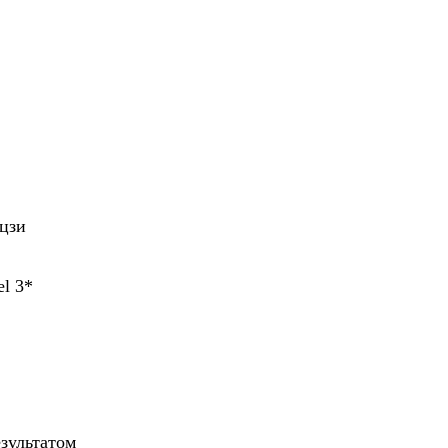
цзи
el 3*
зультатом