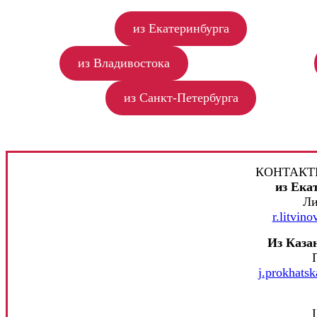
из Екатеринбурга
из Владивостока
из Санкт-Петербурга
КОНТАКТ
из Ека
Ли
r.litvin
Из Каза
j.prokhats