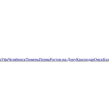
а
Уфа
Челябинск
Тюмень
Пермь
Ростов-на-Дону
Краснодар
Омск
Каз