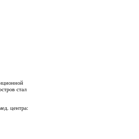
диционной
остров стал
ед. центра: