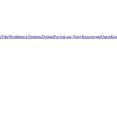
а
Уфа
Челябинск
Тюмень
Пермь
Ростов-на-Дону
Краснодар
Омск
Каз