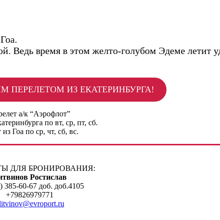
Гоа.
мой. Ведь время в этом желто-голубом Эдеме летит 
ЫМ ПЕРЕЛЕТОМ ИЗ ЕКАТЕРИНБУРГА!
елет а/к “Аэрофлот”
атеринбурга по вт, ср, пт, сб.
из Гоа по ср, чт, сб, вс.
Ы ДЛЯ БРОНИРОВАНИЯ:
итвинов Ростислав
) 385-60-67 доб. доб.4105
+79826979771
.litvinov@evroport.ru