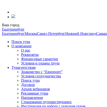
Перейти
к
содержанию
Ваш город
Екатеринбург
Екатеринбург
Москва
Санкт-Петербург
Нижний Новгород
Самар
Поиск тура
О компании
О нас
Реквизиты
Финансовые гарантии
Условия и охрана труда
Турагентствам
Знакомство с “Европорт”
Условия сотрудничества
Поиск тура
Договор
Архив вебинаров
Рекламные туры
Направления
Страхование путешествующих
Инструкция по работе с поиском туров