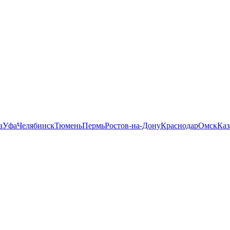
а
Уфа
Челябинск
Тюмень
Пермь
Ростов-на-Дону
Краснодар
Омск
Каз