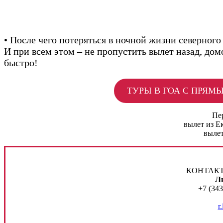
• После чего потеряться в ночной жизни северного 
И при всем этом – не пропустить вылет назад, до
быстро!
ТУРЫ В ГОА С ПРЯМ
Пер
вылет из Ек
вылет 
КОНТАКТ
Л
+7 (343
r