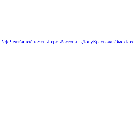
а
Уфа
Челябинск
Тюмень
Пермь
Ростов-на-Дону
Краснодар
Омск
Каз