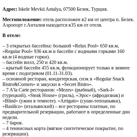
Адрес:
Iskele Mevkii Antalya, 07500 Белек, Турция.
Местоположение:
отель расположен в2 км от центра п. Белек.
Аэропорт г.Анталия находится в35 км от отеля.
В отеле:
– 3 открытых бассейна: большой «Relax Pool» 650 кв.м,
«Regular Pool» 936 кв.м и бассейн с водными горками 160
кв.м (4 водные горки).
– бассейн вилл, 250 и 420 кв.м.
– крытый бассейн 455 кв.м, функционирует только в зимнее
время с подогревом (01.11-31.03).
– основной ресторан, кондитерская, снэк в «Regular Snаck
Bistro&Corners» и закуски в «Secret Bistro».
– 7 A’la Carte ресторанов: «Mezes» (рыбный), «Sark-I»
(турецкий), «Steak House» (гриль), «Эрос» (афродизиак) и
«Blind» (ужин в темноте). «Arrigato» (суши-теппаньяки),
«Basilico» (итальянский) – все рестораны платные, по
предварительной резервации, работают в определенные дни
недели.
– 7 баров.
– 4 теннисных корта (мягкое синтетическое покрытие, по
резервации).