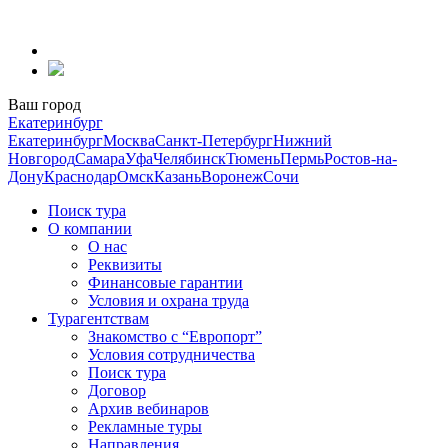
Перейти
к
содержанию
Ваш город
Екатеринбург
Екатеринбург
Москва
Санкт-Петербург
Нижний
Новгород
Самара
Уфа
Челябинск
Тюмень
Пермь
Ростов-на-
Дону
Краснодар
Омск
Казань
Воронеж
Сочи
Поиск тура
О компании
О нас
Реквизиты
Финансовые гарантии
Условия и охрана труда
Турагентствам
Знакомство с “Европорт”
Условия сотрудничества
Поиск тура
Договор
Архив вебинаров
Рекламные туры
Направления