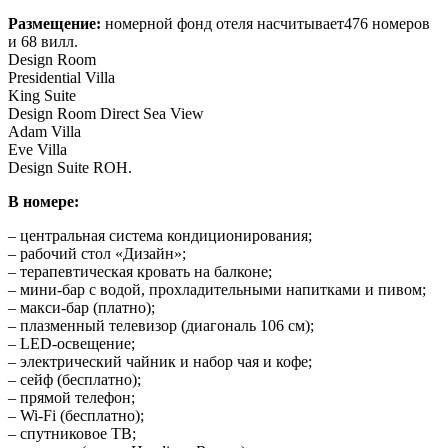
Размещение:
номерной фонд отеля насчитывает476 номеров
и 68 вилл.
Design Room
Presidential Villa
King Suite
Design Room Direct Sea View
Adam Villa
Eve Villa
Design Suite ROH.
В номере:
– центральная система кондиционирования;
– рабочий стол «Дизайн»;
– терапевтическая кровать на балконе;
– мини-бар с водой, прохладительными напитками и пивом;
– макси-бар (платно);
– плазменный телевизор (диагональ 106 см);
– LED-освещение;
– электрический чайник и набор чая и кофе;
– сейф (бесплатно);
– прямой телефон;
– Wi-Fi (бесплатно);
– cпутниковое ТВ;