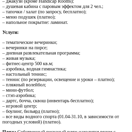
– джакузи (кроме Handicap Rooms);
– душевая кабина с паровым эффектом для 2 чел.;
– тапочки / халат (по запросу, бесплатно);
– меню подушек (платно);
– напольное покрытие: ламинат.
Услуги:
– тематические вечеринки;
– вечеринки на пирсе;
– дневная развлекательная программа;
– живая музыка;
– фитнес-центр 500 кв.м;
– aэробика, водная гимнастика;
– настольный теннис;
– теннис (по резервации, освещение и уроки – платно);
– пляжный волейбол;
– мини-футбол;
– стэп-аэробика;
– дартс, бочча, сквош (инвентарь бесплатно);
– игровой центр;
– боулинг, бильярд (платно);
– всe виды водного спорта (01.04-31.10, в зависимости от
погодных условий) (платно).
Пляж:
Собственный песчаный пляж находится рядом с