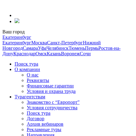
Перейти
к
содержанию
Ваш город
Екатеринбург
Екатеринбург
Москва
Санкт-Петербург
Нижний
Новгород
Самара
Уфа
Челябинск
Тюмень
Пермь
Ростов-на-
Дону
Краснодар
Омск
Казань
Воронеж
Сочи
Поиск тура
О компании
О нас
Реквизиты
Финансовые гарантии
Условия и охрана труда
Турагентствам
Знакомство с “Европорт”
Условия сотрудничества
Поиск тура
Договор
Архив вебинаров
Рекламные туры
Направления