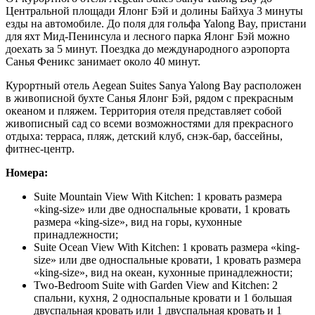
Центральной площади Ялонг Бэй и долины Байхуа 3 минуты
езды на автомобиле. До поля для гольфа Yalong Bay, пристани
для яхт Мид-Пенинсула и лесного парка Ялонг Бэй можно
доехать за 5 минут. Поездка до международного аэропорта
Санья Феникс занимает около 40 минут.
Курортный отель Aegean Suites Sanya Yalong Bay расположен
в живописной бухте Санья Ялонг Бэй, рядом с прекрасным
океаном и пляжем. Территория отеля представляет собой
живописный сад со всеми возможностями для прекрасного
отдыха: терраса, пляж, детский клуб, снэк-бар, бассейны,
фитнес-центр.
Номера:
Suite Mountain View With Kitchen: 1 кровать размера
«king-size» или две односпальные кровати, 1 кровать
размера «king-size», вид на горы, кухонные
принадлежности;
Suite Ocean View With Kitchen: 1 кровать размера «king-
size» или две односпальные кровати, 1 кровать размера
«king-size», вид на океан, кухонные принадлежности;
Two-Bedroom Suite with Garden View and Kitchen: 2
спальни, кухня, 2 односпальные кровати и 1 большая
двуспальная кровать или 1 двуспальная кровать и 1