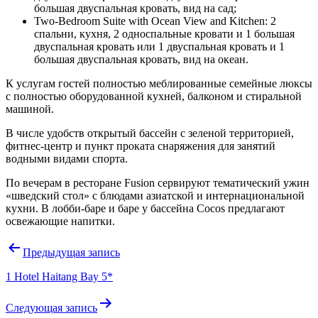
большая двуспальная кровать, вид на сад;
Two-Bedroom Suite with Ocean View and Kitchen: 2
спальни, кухня, 2 односпальные кровати и 1 большая
двуспальная кровать или 1 двуспальная кровать и 1
большая двуспальная кровать, вид на океан.
К услугам гостей полностью меблированные семейные люксы
с полностью оборудованной кухней, балконом и стиральной
машиной.
В числе удобств открытый бассейн с зеленой территорией,
фитнес-центр и пункт проката снаряжения для занятий
водными видами спорта.
По вечерам в ресторане Fusion сервируют тематический ужин
«шведский стол» с блюдами азиатской и интернациональной
кухни. В лобби-баре и баре у бассейна Cocos предлагают
освежающие напитки.
Навигация
Предыдущая запись
по
1 Hotel Haitang Bay 5*
записям
Следующая запись