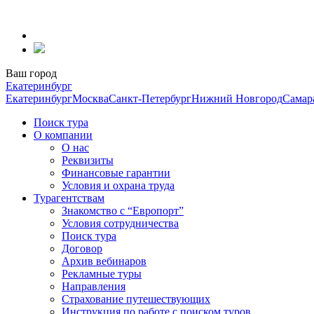
Перейти
к
содержанию
Ваш город
Екатеринбург
Екатеринбург
Москва
Санкт-Петербург
Нижний Новгород
Самар
Поиск тура
О компании
О нас
Реквизиты
Финансовые гарантии
Условия и охрана труда
Турагентствам
Знакомство с “Европорт”
Условия сотрудничества
Поиск тура
Договор
Архив вебинаров
Рекламные туры
Направления
Страхование путешествующих
Инструкция по работе с поиском туров