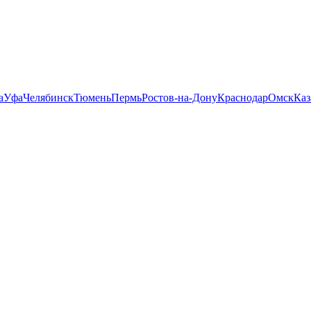
а
Уфа
Челябинск
Тюмень
Пермь
Ростов-на-Дону
Краснодар
Омск
Каз