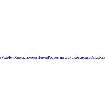
а
Уфа
Челябинск
Тюмень
Пермь
Ростов-на-Дону
Краснодар
Омск
Каз