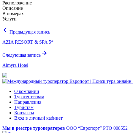
Расположение
Описание
В номерах
Услуги
Навигация
Предыдущая запись
по
AZIA RESORT & SPA 5*
записям
Следующая запись
Almyra Hotel
О компании
Турагентствам
Направления
Туристам
Контакты
Вход в личный кабинет
Мы в реестре туроператоров
ООО “Европорт”
РТО 008552