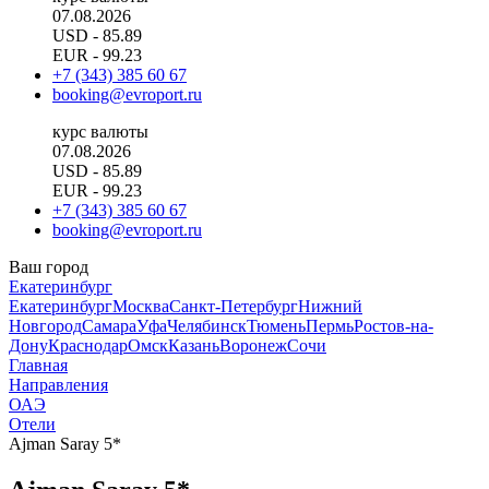
07.08.2026
USD
- 85.89
EUR
- 99.23
+7 (343) 385 60 67
booking@evroport.ru
курс валюты
07.08.2026
USD
- 85.89
EUR
- 99.23
+7 (343) 385 60 67
booking@evroport.ru
Ваш город
Екатеринбург
Екатеринбург
Москва
Санкт-Петербург
Нижний
Новгород
Самара
Уфа
Челябинск
Тюмень
Пермь
Ростов-на-
Дону
Краснодар
Омск
Казань
Воронеж
Сочи
Главная
Направления
ОАЭ
Отели
Ajman Saray 5*