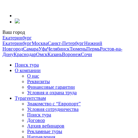
Перейти
к
содержанию
Ваш город
Екатеринбург
Екатеринбург
Москва
Санкт-Петербург
Нижний
Новгород
Самара
Уфа
Челябинск
Тюмень
Пермь
Ростов-на-
Дону
Краснодар
Омск
Казань
Воронеж
Сочи
Поиск тура
О компании
О нас
Реквизиты
Финансовые гарантии
Условия и охрана труда
Турагентствам
Знакомство с “Европорт”
Условия сотрудничества
Поиск тура
Договор
Архив вебинаров
Рекламные туры
Направления