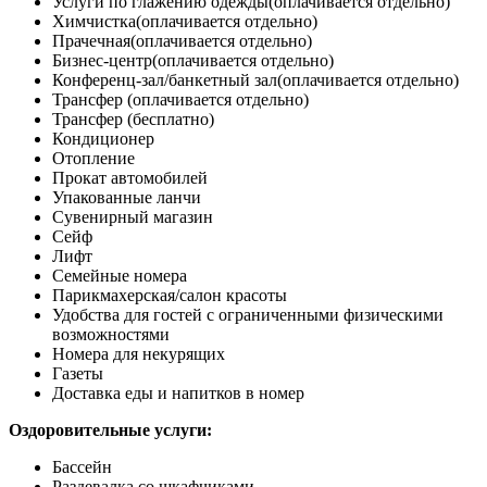
Услуги по глажению одежды
(оплачивается отдельно)
Химчистка
(оплачивается отдельно)
Прачечная
(оплачивается отдельно)
Бизнес-центр
(оплачивается отдельно)
Конференц-зал/банкетный зал
(оплачивается отдельно)
Трансфер (оплачивается отдельно)
Трансфер (бесплатно)
Кондиционер
Отопление
Прокат автомобилей
Упакованные ланчи
Сувенирный магазин
Сейф
Лифт
Семейные номера
Парикмахерская/салон красоты
Удобства для гостей с ограниченными физическими
возможностями
Номера для некурящих
Газеты
Доставка еды и напитков в номер
Оздоровительные услуги:
Бассейн
Раздевалка со шкафчиками