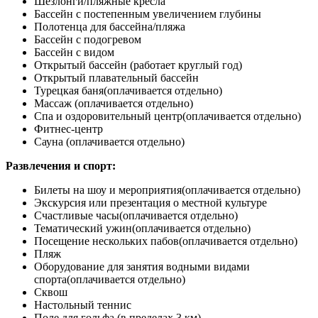
Шезлонги/пляжные кресла
Бассейн с постепенным увеличением глубины
Полотенца для бассейна/пляжа
Бассейн с подогревом
Бассейн с видом
Открытый бассейн (работает круглый год)
Открытый плавательный бассейн
Турецкая баня
(оплачивается отдельно)
Массаж
(оплачивается отдельно)
Спа и оздоровительный центр
(оплачивается отдельно)
Фитнес-центр
Сауна
(оплачивается отдельно)
Развлечения и спорт:
Билеты на шоу и мероприятия
(оплачивается отдельно)
Экскурсия или презентация о местной культуре
Счастливые часы
(оплачивается отдельно)
Тематический ужин
(оплачивается отдельно)
Посещение нескольких пабов
(оплачивается отдельно)
Пляж
Оборудование для занятия водными видами
спорта
(оплачивается отдельно)
Сквош
Настольный теннис
Поле для гольфа (в пределах 3 км)