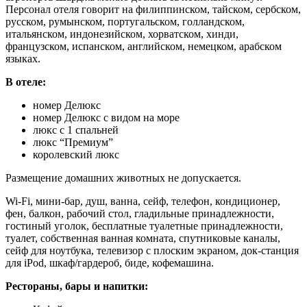
Персонал отеля говорит на филиппинском, тайском, сербском,
русском, румынском, португальском, голландском,
итальянском, индонезийском, хорватском, хинди,
французском, испанском, английском, немецком, арабском
языках.
В отеле:
номер Делюкс
номер Делюкс с видом на море
люкс с 1 спальней
люкс “Премиум”
королевский люкс
Размещение домашних животных не допускается.
Wi-Fi, мини-бар, душ, ванна, сейф, телефон, кондиционер,
фен, балкон, рабочий стол, гладильные принадлежности,
гостиный уголок, бесплатные туалетные принадлежности,
туалет, собственная ванная комната, спутниковые каналы,
сейф для ноутбука, телевизор с плоским экраном, док-станция
для iPod, шкаф/гардероб, биде, кофемашина.
Рестораны, бары и напитки: