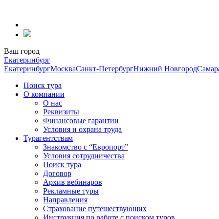
Перейти
к
содержанию
Ваш город
Екатеринбург
Екатеринбург
Москва
Санкт-Петербург
Нижний Новгород
Самар
Поиск тура
О компании
О нас
Реквизиты
Финансовые гарантии
Условия и охрана труда
Турагентствам
Знакомство с “Европорт”
Условия сотрудничества
Поиск тура
Договор
Архив вебинаров
Рекламные туры
Направления
Страхование путешествующих
Инструкция по работе с поиском туров