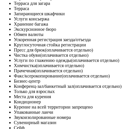
Терраса для загара
Терраса
Запирающиеся шкафчики
Услуги консьержа
Хранение багажа
Экскурсионное бюро
Обмен валюты
Ускоренная регистрация заезда/отъезда
Круглосуточная стойка регистрации
Пресс для брюк
(оплачивается отдельно)
Чистка обуви
(оплачивается отдельно)
Услуги по глажению одежды
(оплачивается отдельно)
Химчистка
(оплачивается отдельно)
Прачечная
(оплачивается отдельно)
Факс/ксерокопирование
(оплачивается отдельно)
Бизнес-центр
Конференц-зал/банкетный зал
(оплачивается отдельно)
Только для взрослых
Места для курения
Кондиционер
Курение на всей территории запрещено
Упакованные ланчи
Звукоизолированные номера
Сувенирный магазин
Сейф