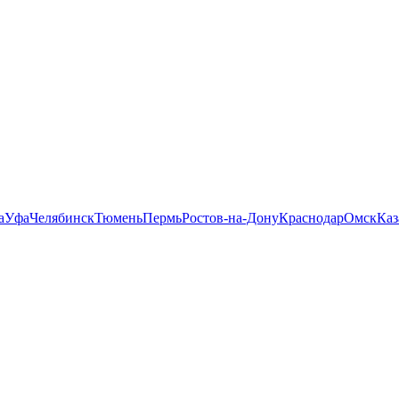
а
Уфа
Челябинск
Тюмень
Пермь
Ростов-на-Дону
Краснодар
Омск
Каз