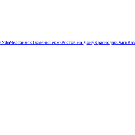
а
Уфа
Челябинск
Тюмень
Пермь
Ростов-на-Дону
Краснодар
Омск
Каз