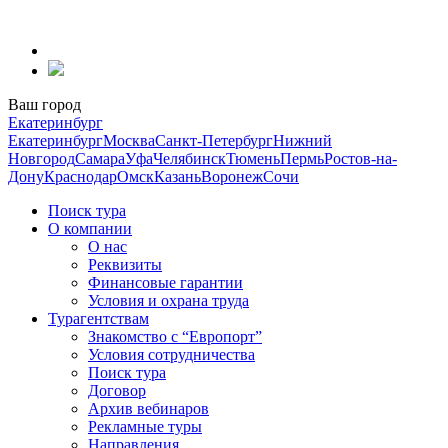
Перейти
к
содержанию
Ваш город
Екатеринбург
Екатеринбург
Москва
Санкт-Петербург
Нижний
Новгород
Самара
Уфа
Челябинск
Тюмень
Пермь
Ростов-на-
Дону
Краснодар
Омск
Казань
Воронеж
Сочи
Поиск тура
О компании
О нас
Реквизиты
Финансовые гарантии
Условия и охрана труда
Турагентствам
Знакомство с “Европорт”
Условия сотрудничества
Поиск тура
Договор
Архив вебинаров
Рекламные туры
Направления