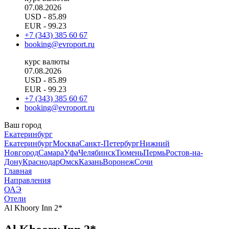
07.08.2026
USD
- 85.89
EUR
- 99.23
+7 (343) 385 60 67
booking@evroport.ru
курс валюты
07.08.2026
USD
- 85.89
EUR
- 99.23
+7 (343) 385 60 67
booking@evroport.ru
Ваш город
Екатеринбург
Екатеринбург
Москва
Санкт-Петербург
Нижний
Новгород
Самара
Уфа
Челябинск
Тюмень
Пермь
Ростов-на-
Дону
Краснодар
Омск
Казань
Воронеж
Сочи
Главная
Направления
ОАЭ
Отели
Al Khoory Inn 2*