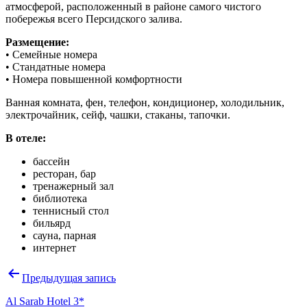
атмосферой, расположенный в районе самого чистого
побережья всего Персидского залива.
Размещение:
• Семейные номера
• Стандатные номера
• Номера повышенной комфортности
Ванная комната, фен, телефон, кондиционер, холодильник,
электрочайник, сейф, чашки, стаканы, тапочки.
В отеле:
бассейн
ресторан, бар
тренажерный зал
библиотека
теннисный стол
бильярд
сауна, парная
интернет
Навигация
Предыдущая запись
по
Al Sarab Hotel 3*