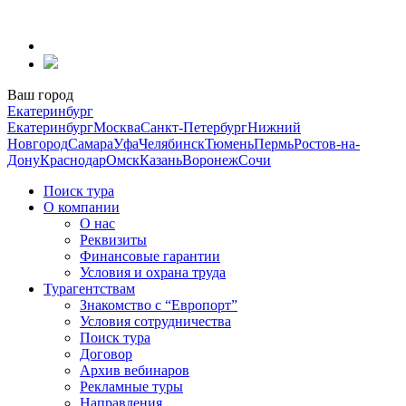
Перейти
к
содержанию
Ваш город
Екатеринбург
Екатеринбург
Москва
Санкт-Петербург
Нижний
Новгород
Самара
Уфа
Челябинск
Тюмень
Пермь
Ростов-на-
Дону
Краснодар
Омск
Казань
Воронеж
Сочи
Поиск тура
О компании
О нас
Реквизиты
Финансовые гарантии
Условия и охрана труда
Турагентствам
Знакомство с “Европорт”
Условия сотрудничества
Поиск тура
Договор
Архив вебинаров
Рекламные туры
Направления