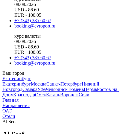
08.08.2026
USD
- 86.69
EUR
- 100.05
+7 (343) 385 60 67
booking@evroport.ru
курс валюты
08.08.2026
USD
- 86.69
EUR
- 100.05
+7 (343) 385 60 67
booking@evroport.ru
Ваш город
Екатеринбург
Екатеринбург
Москва
Санкт-Петербург
Нижний
Новгород
Самара
Уфа
Челябинск
Тюмень
Пермь
Ростов-на-
Дону
Краснодар
Омск
Казань
Воронеж
Сочи
Главная
Направления
ОАЭ
Отели
Al Seef