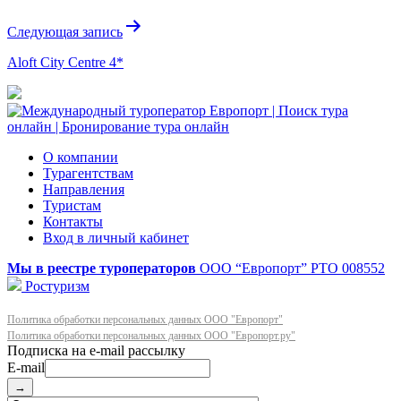
записям
Следующая запись
Aloft City Centre 4*
О компании
Турагентствам
Направления
Туристам
Контакты
Вход в личный кабинет
Мы в реестре туроператоров
ООО “Европорт”
РТО 008552
Ростуризм
Политика обработки персональных данных ООО "Европорт"
Политика обработки персональных данных ООО "Европорт.ру"
E-mail
→