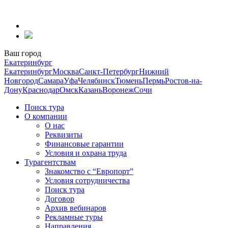
Перейти
к
содержанию
Ваш город
Екатеринбург
Екатеринбург
Москва
Санкт-Петербург
Нижний
Новгород
Самара
Уфа
Челябинск
Тюмень
Пермь
Ростов-на-
Дону
Краснодар
Омск
Казань
Воронеж
Сочи
Поиск тура
О компании
О нас
Реквизиты
Финансовые гарантии
Условия и охрана труда
Турагентствам
Знакомство с “Европорт”
Условия сотрудничества
Поиск тура
Договор
Архив вебинаров
Рекламные туры
Направления