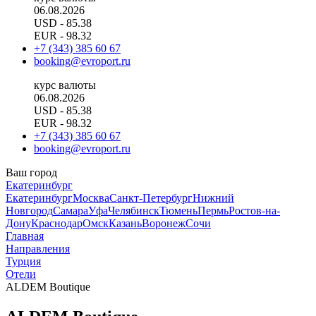
06.08.2026
USD
- 85.38
EUR
- 98.32
+7 (343) 385 60 67
booking@evroport.ru
курс валюты
06.08.2026
USD
- 85.38
EUR
- 98.32
+7 (343) 385 60 67
booking@evroport.ru
Ваш город
Екатеринбург
Екатеринбург
Москва
Санкт-Петербург
Нижний
Новгород
Самара
Уфа
Челябинск
Тюмень
Пермь
Ростов-на-
Дону
Краснодар
Омск
Казань
Воронеж
Сочи
Главная
Направления
Турция
Отели
ALDEM Boutique