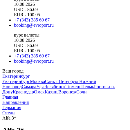
10.08.2026
USD
- 86.69
EUR
- 100.05
+7 (343) 385 60 67
booking@evroport.ru
курс валюты
10.08.2026
USD
- 86.69
EUR
- 100.05
+7 (343) 385 60 67
booking@evroport.ru
Ваш город
Екатеринбург
Екатеринбург
Москва
Санкт-Петербург
Нижний
Новгород
Самара
Уфа
Челябинск
Тюмень
Пермь
Ростов-на-
Дону
Краснодар
Омск
Казань
Воронеж
Сочи
Главная
Направления
Германия
Отели
Alfa 3*