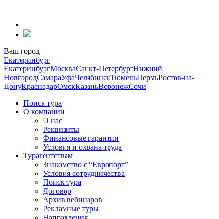
Перейти
к
содержанию
Ваш город
Екатеринбург
Екатеринбург
Москва
Санкт-Петербург
Нижний
Новгород
Самара
Уфа
Челябинск
Тюмень
Пермь
Ростов-на-
Дону
Краснодар
Омск
Казань
Воронеж
Сочи
Поиск тура
О компании
О нас
Реквизиты
Финансовые гарантии
Условия и охрана труда
Турагентствам
Знакомство с “Европорт”
Условия сотрудничества
Поиск тура
Договор
Архив вебинаров
Рекламные туры
Направления