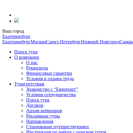
Перейти
к
содержанию
Ваш город
Екатеринбург
Екатеринбург
Москва
Санкт-Петербург
Нижний Новгород
Самар
Поиск тура
О компании
О нас
Реквизиты
Финансовые гарантии
Условия и охрана труда
Турагентствам
Знакомство с “Европорт”
Условия сотрудничества
Поиск тура
Договор
Архив вебинаров
Рекламные туры
Направления
Страхование путешествующих
Инструкция по работе с поиском туров