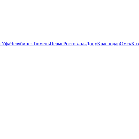
а
Уфа
Челябинск
Тюмень
Пермь
Ростов-на-Дону
Краснодар
Омск
Каз