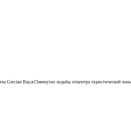
ы Grecian Bay,
в15минутах ходьбы отцентра туристической зон