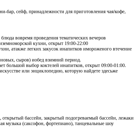
ни-бар, сейф, принадлежности для приготовления чая/кофе,
е блюда вовремя проведения тематических вечеров
едиземноморской кухни, открыт 19:00-22:00
ухни, атакже легких закусок инапитков имороженого втечение
ерновых, сыров) иобед взимний период.
ет большой выбор коктелей инапитков, открыт 09:00-01:00.
бискусстве или энциклопедию, которую найдете здесьже
с, открытый бассейн, закрытый подогреваемый бассейн, лежаки
вая музыка (саксофон, фортепиано), танцевальные шоу