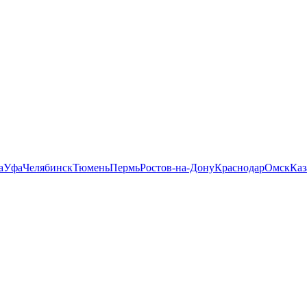
а
Уфа
Челябинск
Тюмень
Пермь
Ростов-на-Дону
Краснодар
Омск
Каз