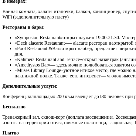
В номерах:
Ванная комната, халаты итапочки, балкон, кондиционер, спутн
WiFi (задополнительную плату)
Рестораны и бары:
«Symposion Restaurant»открыт наужин 19:00-21:30. Маст
«Deck alacarte Restaurant»— alacarte ресторан наоткрыто
«Pool Restaurant &Bar»открыт наобед, предлагает широк
дня.
«Kalimera Restaurant and Terrace»открыт назавтрак (анг
«Amethystos Bar»— здесь можно полюбоваться закатом со
«Muses Library Lounge»уютное итихое место, где можно 
накнижной полке. Также, есть интеренет— уголок иместо
Дополнительные услуги:
Конференц-залплощадью 200 кв.м вмещает до180 человек при ра
Бесплатно
Тренажерный зал, сквош-корт (доплата заосвещение), 2освеща
изонты на территории отеля, пляжные полотенца, гладильная, 
Платно