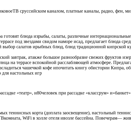
иковоеТВ сруссийским каналом, платные каналы, радио, фен, ми
ера готовят блюда изрыбы, салаты, различные интернациональны
й террасе под звездами свидом наморе исад, предлагает блюда ср
ий выбор салатов ирыбных блюд, блюд традиционной кипрской к
лийский завтрак, атакже большое разнообразие свежих фруктов из
лнца на террасе вспокойной расслабляющей атмосфере. Предлага
насладиться чашечкой кофе ипочитать книгу обистории Кипра, о
 для настольных игр
ссадке «театр», и80человек при рассадке «классрум» и«банкет»
емых теннисных корта (доплата заосвещение), настольный тенни
ТВкомната, WiFi в холле отеля ивозле бассейна. Повечерам— жи