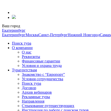
Перейти
к
содержанию
Ваш город
Екатеринбург
Екатеринбург
Москва
Санкт-Петербург
Нижний Новгород
Самар
Поиск тура
О компании
О нас
Реквизиты
Финансовые гарантии
Условия и охрана труда
Турагентствам
Знакомство с “Европорт”
Условия сотрудничества
Поиск тура
Договор
Архив вебинаров
Рекламные туры
Направления
Страхование путешествующих
Инструкция по работе с поиском туров