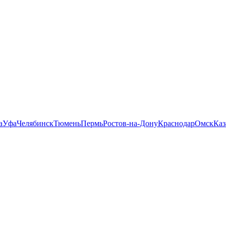
а
Уфа
Челябинск
Тюмень
Пермь
Ростов-на-Дону
Краснодар
Омск
Каз