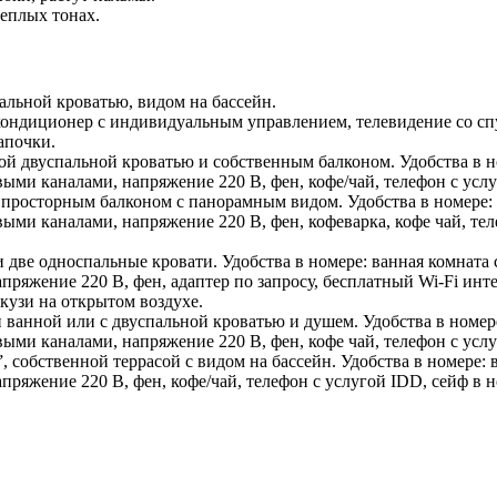
еплых тонах.
альной кроватью, видом на бассейн.
 кондиционер с индивидуальным управлением, телевидение со сп
апочки.
ой двуспальной кроватью и собственным балконом. Удобства в н
ми каналами, напряжение 220 В, фен, кофе/чай, телефон с услуг
” и просторным балконом с панорамным видом. Удобства в номере:
и каналами, напряжение 220 В, фен, кофеварка, кофе чай, теле
 и две односпальные кровати. Удобства в номере: ванная комна
яжение 220 В, фен, адаптер по запросу, бесплатный Wi-Fi интерн
кузи на открытом воздухе.
и ванной или с двуспальной кроватью и душем. Удобства в номер
ми каналами, напряжение 220 В, фен, кофе чай, телефон с услуг
ze”, собственной террасой с видом на бассейн. Удобства в номер
ряжение 220 В, фен, кофе/чай, телефон с услугой IDD, сейф в н