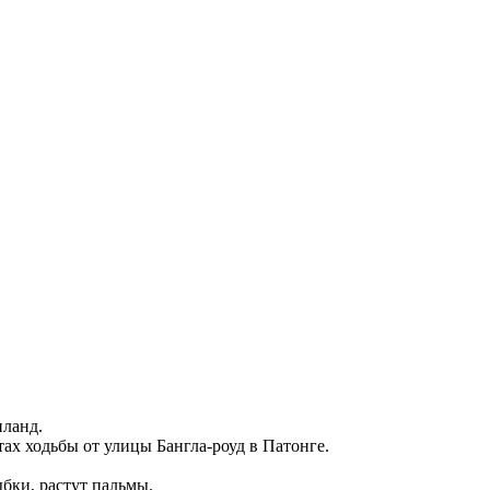
иланд.
тах ходьбы от улицы Бангла-роуд в Патонге.
бки, растут пальмы.