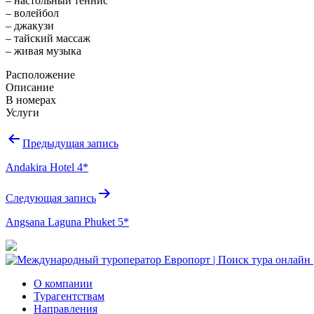
– настольный теннис
– волейбол
– джакузи
– тайский массаж
– живая музыка
Расположение
Описание
В номерах
Услуги
Навигация
Предыдущая запись
по
Andakira Hotel 4*
записям
Следующая запись
Angsana Laguna Phuket 5*
О компании
Турагентствам
Направления