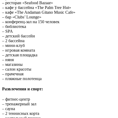
– ресторан «Seafood Bazaar»
– кафе у бассейна «The Palm Tree Hut»
– кафе «The Andaman Gitano Music Cafe»
– бар «Clubs’ Lounge»
– конференц-зал на 150 человек
– библиотека
– SPA
– детский бассейн
– 2 бассейна
– мини-клуб
– игровая комната
– детская площадка
– няня
– магазины
– салон красоты
– прачечная
– пляжные полотенца
Развлечения и спорт:
– фитнес-центр
– тренажерный зал
– сауна
– 2 теннисных корта