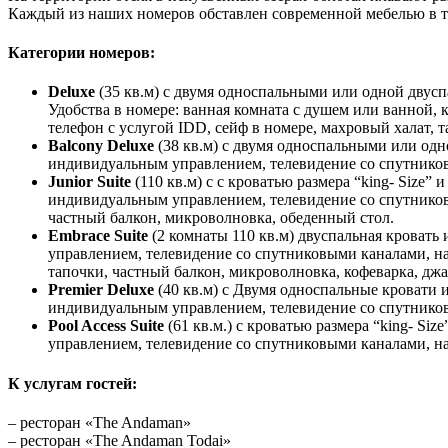
Каждый из наших номеров обставлен современной мебелью в т
Категории номеров:
Deluxe
(35 кв.м) с двумя односпальными или одной двусп
Удобства в номере: ванная комната с душем или ванной,
телефон с услугой IDD, сейф в номере, махровый халат, т
Balcony Deluxe
(38 кв.м) с двумя односпальными или одн
индивидуальным управлением, телевидение со спутниковы
Junior Suite
(110 кв.м) с с кроватью размера “king- Size
индивидуальным управлением, телевидение со спутниковым
частный балкон, микроволновка, обеденный стол.
Embrace Suite
(2 комнаты 110 кв.м) двуспальная кровать
управлением, телевидение со спутниковыми каналами, напр
тапочки, частный балкон, микроволновка, кофеварка, джа
Premier Deluxe
(40 кв.м) с Двумя односпальные кровати 
индивидуальным управлением, телевидение со спутниковы
Pool Access Suite
(61 кв.м.) с кроватью размера “king- Si
управлением, телевидение со спутниковыми каналами, нап
К услугам гостей:
– ресторан «The Andaman»
– ресторан «The Andaman Todai»