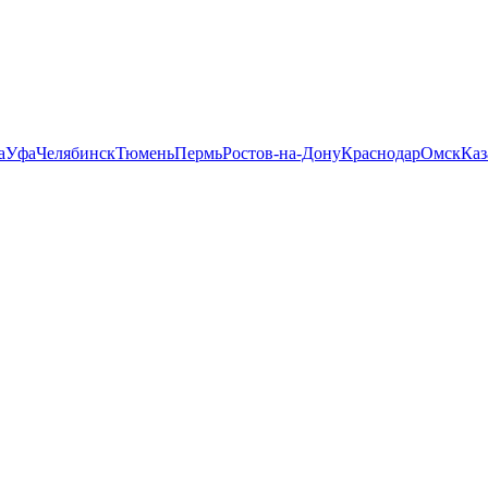
а
Уфа
Челябинск
Тюмень
Пермь
Ростов-на-Дону
Краснодар
Омск
Каз