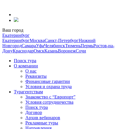
Перейти
к
содержанию
Ваш город
Екатеринбург
Екатеринбург
Москва
Санкт-Петербург
Нижний
Новгород
Самара
Уфа
Челябинск
Тюмень
Пермь
Ростов-на-
Дону
Краснодар
Омск
Казань
Воронеж
Сочи
Поиск тура
О компании
О нас
Реквизиты
Финансовые гарантии
Условия и охрана труда
Турагентствам
Знакомство с “Европорт”
Условия сотрудничества
Поиск тура
Договор
Архив вебинаров
Рекламные туры
Направления