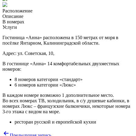
Расположение
Описание
В номерах
Услуги
Гостиница «Анна» расположена в 150 метрах от моря в
посёлке Янтарном, Калининградской области.
Адрес:
ул. Советская, 10,
В гостинице «Анна» 14 комфортабельных двухместных
номеров:
8 номеров категории «стандарт»
6 номеров категории «Люкс»
В каждом номере возможно 1 дополнительное место.
Во всех номерах ТВ, холодильник, в с/у душевые кабинки, в
номерах Люкс – французские балкончики, некоторые номера
3-го этажа с видом на море.
ресторан русской и европейской кухни
Навигация
Предыдущая запись