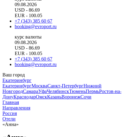
09.08.2026
USD
- 86.69
EUR
- 100.05
+7 (343) 385 60 67
booking@evroport.ru
курс валюты
09.08.2026
USD
- 86.69
EUR
- 100.05
+7 (343) 385 60 67
booking@evroport.ru
Ваш город
Екатеринбург
Екатеринбург
Москва
Санкт-Петербург
Нижний
Новгород
Самара
Уфа
Челябинск
Тюмень
Пермь
Ростов-на-
Дону
Краснодар
Омск
Казань
Воронеж
Сочи
Главная
Направления
Россия
Отели
«Анна»