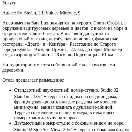
Услуги
Адрес: Sv. Stefan, Ul. Vukice Mitrovic, 9
Апартаменты Sara Lux находятся на курорте Свети Стефан, в
окружении цитрусовых деревьев и цветов, с видом на море и
остров-отель Свети Стефан. В шаговой доступности
продуктовый магазин, автобусная остановка, фамильные
рестораны «Драго» и «Кентера». Расстояние до Старого
города Будвы – 9 км, до Пржно – 2,5 км, до парка Милочер – 1
км, до аэропорта Тиват – 28 км, до Подгорицы – 61 км.
На территории имеется собственный сад с фруктовыми
деревьями.
Отель предлагает размещение:
Стандартный двухместный номер-студио. Studio 02
2
Standard: 18м
+ терраса с видом на соседние дома,
францущская кровать или две раздельные кровати,
мини-кухня, ванная комната с душевой кабиной.
Терраса совмещенная на два номера; в некоторых
номерах мини-кухня на террасе
Двухместный номер-студио с боковым видом на море.
2
Studio 02 Side Sea View: 20м
+ терраса с боковым видом