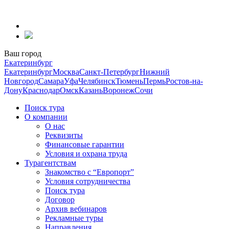
Перейти
к
содержанию
Ваш город
Екатеринбург
Екатеринбург
Москва
Санкт-Петербург
Нижний
Новгород
Самара
Уфа
Челябинск
Тюмень
Пермь
Ростов-на-
Дону
Краснодар
Омск
Казань
Воронеж
Сочи
Поиск тура
О компании
О нас
Реквизиты
Финансовые гарантии
Условия и охрана труда
Турагентствам
Знакомство с “Европорт”
Условия сотрудничества
Поиск тура
Договор
Архив вебинаров
Рекламные туры
Направления