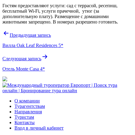
Гостям предоставляют услуги: сад с террасой, ресепнш,
бесплатный Wi-Fi, услуги прачечной, утюг (за
дополнительную плату). Размещение с домашними
животными запрещено. В номерах разрешено готовить.
Навигация
Предыдущая запись
по
Вилла Oak Leaf Residences 5*
записям
Следующая запись
Отель Monte Casa 4*
О компании
Турагентствам
Направления
Туристам
Контакты
Вход в личный кабинет