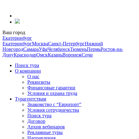
Перейти
к
содержанию
Ваш город
Екатеринбург
Екатеринбург
Москва
Санкт-Петербург
Нижний
Новгород
Самара
Уфа
Челябинск
Тюмень
Пермь
Ростов-на-
Дону
Краснодар
Омск
Казань
Воронеж
Сочи
Поиск тура
О компании
О нас
Реквизиты
Финансовые гарантии
Условия и охрана труда
Турагентствам
Знакомство с “Европорт”
Условия сотрудничества
Поиск тура
Договор
Архив вебинаров
Рекламные туры
Направления