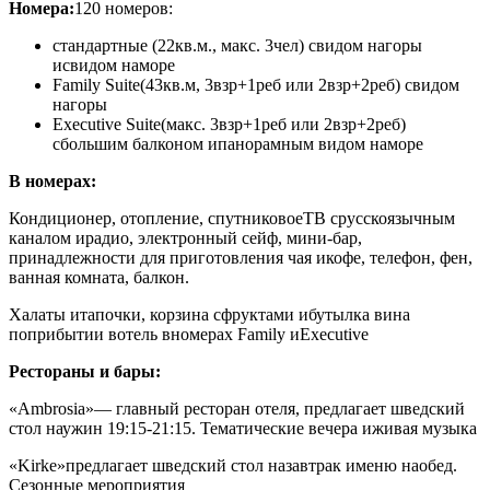
Номера:
120 номеров:
стандартные (22кв.м., макс. 3чел) свидом нагоры
исвидом наморе
Family Suite
(43кв.м, 3взр+1реб или 2взр+2реб) свидом
нагоры
Executive Suite
(макс. 3взр+1реб или 2взр+2реб)
с
большим балконом ипанорамным видом наморе
В номерах:
Кондиционер, отопление, спутниковоеТВ срусскоязычным
каналом ирадио, электронный сейф, мини-бар,
принадлежности для приготовления чая икофе, телефон, фен,
ванная комната, балкон.
Халаты итапочки, корзина сфруктами ибутылка вина
поприбытии вотель вномерах Family иExecutive
Рестораны и бары:
«Ambrosia»
— главный ресторан отеля, предлагает шведский
стол наужин 19:15-21:15. Тематические вечера иживая музыка
«Kirke»
предлагает шведский стол назавтрак именю наобед.
Сезонные мероприятия