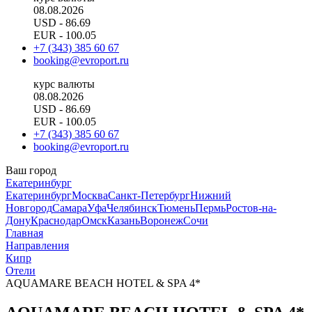
08.08.2026
USD
- 86.69
EUR
- 100.05
+7 (343) 385 60 67
booking@evroport.ru
курс валюты
08.08.2026
USD
- 86.69
EUR
- 100.05
+7 (343) 385 60 67
booking@evroport.ru
Ваш город
Екатеринбург
Екатеринбург
Москва
Санкт-Петербург
Нижний
Новгород
Самара
Уфа
Челябинск
Тюмень
Пермь
Ростов-на-
Дону
Краснодар
Омск
Казань
Воронеж
Сочи
Главная
Направления
Кипр
Отели
AQUAMARE BEACH HOTEL & SPA 4*