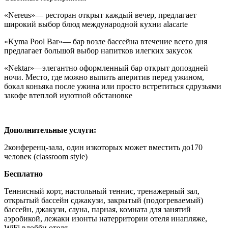
«Nereus»
— ресторан открыт каждый вечер, предлагает
широкий выбор блюд международной кухни alacarte
«Kyma Pool Bar»
— бар возле бассейна втечение всего дня
предлагает большой выбор напитков илегких закусок
«Nektar»
—элегантно оформленный бар открыт допоздней
ночи. Место, где можно выпить аперитив перед ужином,
бокал коньяка после ужина или просто встретиться сдрузьями
закофе втеплой иуютной обстановке
Дополнительные услуги:
2конференц-зала
, один изкоторых может вместить до170
человек (classroom style)
Бесплатно
Теннисный корт, настольный теннис, тренажерный зал,
открытый бассейн сджакузи, закрытый (подогреваемый)
бассейн, джакузи, сауна, парная, комната для занятий
аэробикой, лежаки изонты натерритории отеля инапляже,
WiFi влобби отеля