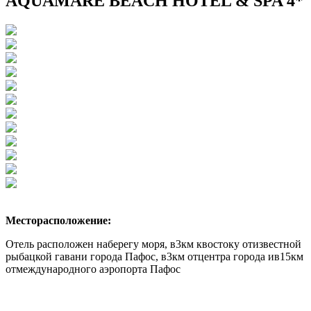
AQUAMARE BEACH HOTEL & SPA 4*
Месторасположение:
Отель расположен наберегу моря, в3км квостоку отизвестной
рыбацкой гавани города Пафос, в3км отцентра города ив15км
отмеждународного аэропорта Пафос