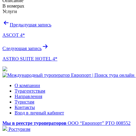
Описание
В номерах
Услуги
Навигация
Предыдущая запись
по
ASCOT 4*
записям
Следующая запись
ASTRO SUITE HOTEL 4*
О компании
Турагентствам
Направления
Туристам
Контакты
Вход в личный кабинет
Мы в реестре туроператоров
ООО “Европорт”
РТО 008552
Ростуризм