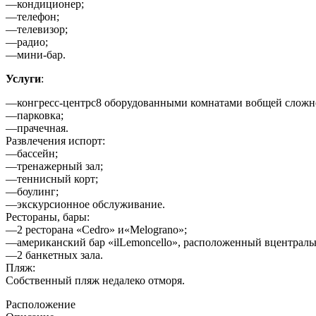
—кондиционер;
—телефон;
—телевизор;
—радио;
—мини-бар.
Услуги
:
—конгресс-центрс8 оборудованными комнатами вобщей сложнос
—парковка;
—прачечная.
Развлечения испорт:
—бассейн;
—тренажерный зал;
—теннисный корт;
—боулинг;
—экскурсионное обслуживание.
Рестораны, бары:
—2 ресторана «Cedro» и«Melograno»;
—американский бар «ilLemoncello», расположенный вцентраль
—2 банкетных зала.
Пляж:
Собственный пляж недалеко отморя.
Расположение