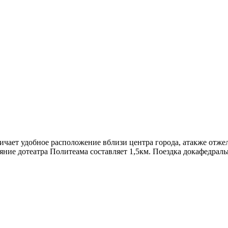
личает удобное расположение вблизи центра города, атакже отж
яние дотеатра Политеама составляет 1,5км. Поездка докафедрал