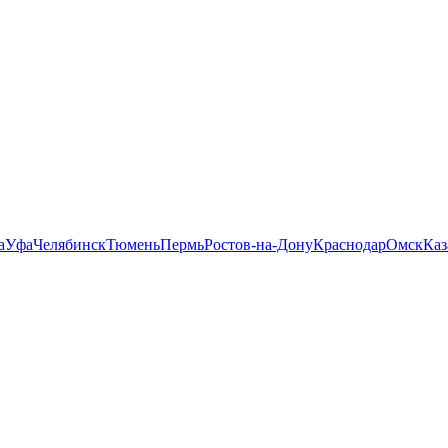
а
Уфа
Челябинск
Тюмень
Пермь
Ростов-на-Дону
Краснодар
Омск
Каз