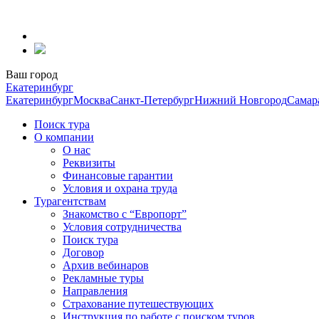
Перейти
к
содержанию
Ваш город
Екатеринбург
Екатеринбург
Москва
Санкт-Петербург
Нижний Новгород
Самар
Поиск тура
О компании
О нас
Реквизиты
Финансовые гарантии
Условия и охрана труда
Турагентствам
Знакомство с “Европорт”
Условия сотрудничества
Поиск тура
Договор
Архив вебинаров
Рекламные туры
Направления
Страхование путешествующих
Инструкция по работе с поиском туров