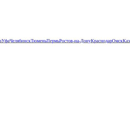
а
Уфа
Челябинск
Тюмень
Пермь
Ростов-на-Дону
Краснодар
Омск
Каз