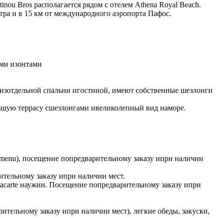
ou Bros располагается рядом с отелем Athena Royal Beach.
нтра и в 15 км от международного аэропорта Пафос.
ами изонтами
т изотдельной спальни игостиной, имеют собственные шезлонги
льшую террасу сшезлонгами ивеликолепный вид наморе.
menu), посещение попредварительному заказу ипри наличии
тельному заказу ипри наличии мест.
lacarte наужин. Посещение попредварительному заказу ипри
ительному заказу ипри наличии мест), легкие обеды, закуски,