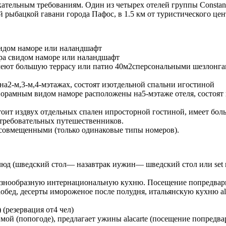
ельным требованиям. Один из четырех отелей группы Constantin
ой рыбацкой гавани города Пафос, в 1.5 км от туристического це
видом наморе или наландшафт
ера свидом наморе или наландшафт
 имеют большую террасу или патио 40м2сперсональными шезлонг
 на2-м,3-м,4-мэтажах, состоят изотдельной спальни игостиной
панорамным видом наморе расположены на5-мэтаже отеля, состоя
стоит издвух отдельных спален ипросторной гостиной, имеет бо
 требовательных путешественников.
ть совмещенными (только одинаковые типы номеров).
люд (шведский стол— назавтрак иужин— шведский стол или set 
разнообразную интернациональную кухню. Посещение попредвари
аобед, десерты имороженое после полудня, итальянскую кухню a
(резервация от4 чел)
мой (попогоде), предлагает ужины alacarte (посещение попредвар