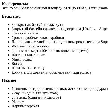
Конференц-зал
3конференц-заларазличной площади от70 до300м2, 3 танцеваль
Бесплатно:
3 открытых бассейна сджакузи
Закрытый бассейн сджакузи сподогревом (Ноябрь—Апре
Тренажерный зал
Уроки аэробики иаквааэробики
Пользование сауной ипарной для номеров категорий Super
Wi-Fiвномерах илобби
Теннисные корты (бесплатно вдневное время)
Настольный теннис
Мини-гольф
Boccia
Пляжные полотенца
Комната для хранения оборудования для гольфа
Платно:
Различные оздоровительные икосметические процедуры в
2 сауны (одна для нудистов)
2 парных (одна для нудистов)
Массаж
Парикмахерская