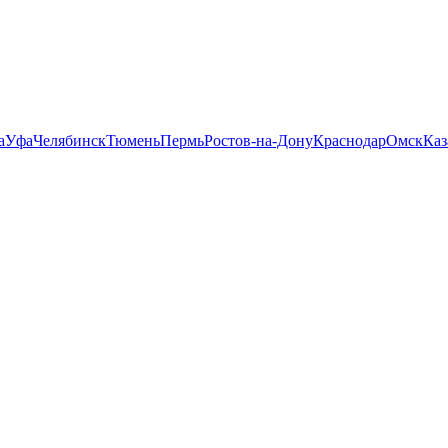
а
Уфа
Челябинск
Тюмень
Пермь
Ростов-на-Дону
Краснодар
Омск
Каз