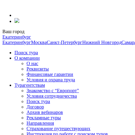
Перейти
к
содержанию
Ваш город
Екатеринбург
Екатеринбург
Москва
Санкт-Петербург
Нижний Новгород
Самар
Поиск тура
О компании
О нас
Реквизиты
Финансовые гарантии
Условия и охрана труда
Турагентствам
Знакомство с “Европорт”
Условия сотрудничества
Поиск тура
Договор
Архив вебинаров
Рекламные туры
Направления
Страхование путешествующих
Инструкция по работе с поиском туров