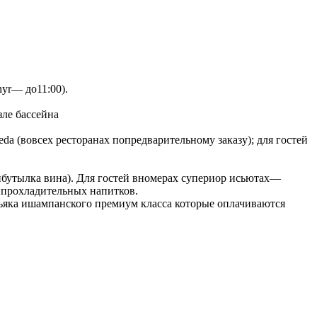
hyr— до11:00).
зле бассейна
Leda (вовсех ресторанах попредварительному заказу); для гостей
бутылка вина). Для гостей вномерах супериор исьютах—
ипрохладительных напитков.
оньяка ишампанского премиум класса которые оплачиваются