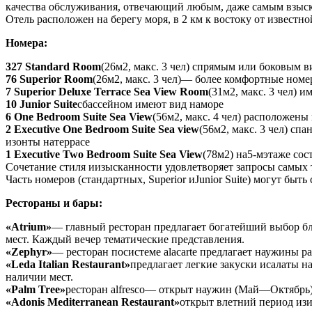
качества обслуживания, отвечающий любым, даже самым взыскат
Отель расположен на берегу моря, в 2 км к востоку от известн
Номера:
327 Standard Room
(26м2, макс. 3 чел) спрямым или боковым 
76 Superior Room
(26м2, макс. 3 чел)— более комфортные ном
7 Superior Deluxe Terrace Sea View Room
(31м2, макс. 3 чел)
10 Junior Suite
сбассейном имеют вид наморе
6 One Bedroom Suite Sea View
(56м2, макс. 4 чел) расположены
2 Executive One Bedroom Suite Sea view
(56м2, макс. 3 чел) с
изонты натеррасе
1 Executive Two Bedroom Suite Sea View
(78м2) на5-мэтаже со
Сочетание стиля иизысканности удовлетворяет запросы самых
Часть номеров (стандартных, Superior иJunior Suite) могут бы
Рестораны и бары:
«Atrium»
— главный ресторан предлагает богатейший выбор б
мест. Каждый вечер тематические представления.
«Zephyr»
— ресторан посистеме alacarte предлагает наужины 
«Leda Italian Restaurant»
предлагает легкие закуски исалаты н
наличии мест.
«Palm Tree»
ресторан alfresco— открыт наужин (Май—Октябрь) 
«Adonis Mediterranean Restaurant»
открыт влетний период изи