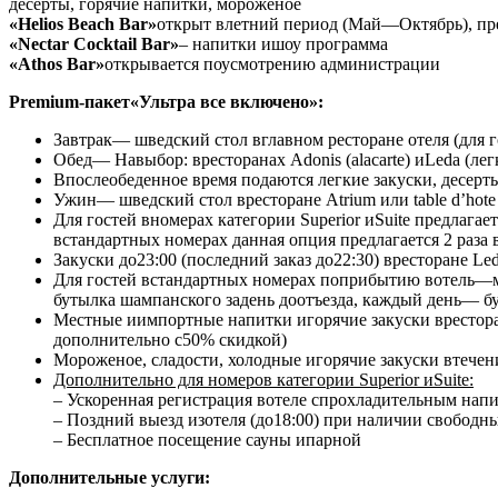
десерты, горячие напитки, мороженое
«Helios Beach Bar»
открыт влетний период (Май—Октябрь), пре
«Nectar Cocktail Bar»
– напитки ишоу программа
«Athos Bar»
открывается поусмотрению администрации
Premium-пакет
«Ультра все включено»:
Завтрак— шведский стол вглавном ресторане отеля (для г
Обед— Навыбор: вресторанах Adonis (alacarte) иLeda (лег
Впослеобеденное время подаются легкие закуски, десерты
Ужин— шведский стол вресторане Atrium или table d’hote
Для гостей вномерах категории Superior иSuite предлагает
встандартных номерах данная опция предлагается 2 раза 
Закуски до23:00 (последний заказ до22:30) вресторане Le
Для гостей встандартных номерах поприбытию вотель—ми
бутылка шампанского задень доотъезда, каждый день— б
Местные иимпортные напитки игорячие закуски вресторан
дополнительно с50% скидкой)
Мороженое, сладости, холодные игорячие закуски втечен
Дополнительно для номеров категории Superior иSuite:
– Ускоренная регистрация вотеле спрохладительным нап
– Поздний выезд изотеля (до18:00) при наличии свободн
– Бесплатное посещение сауны ипарной
Дополнительные услуги: