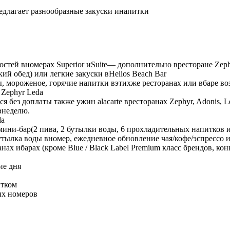
длагает разнообразные закуски инапитки
остей вномерах Superior иSuite— дополнительно вресторане Zep
кий обед) или легкие закуски вHelios Beach Bar
, мороженое, горячие напитки вэтихже ресторанах или вбаре во
 Zephyr Leda
ся без доплаты также ужин alacarte вресторанах Zephyr, Adonis, 
внеделю.
da
ни-бар(2 пива, 2 бутылки воды, 6 прохладительных напитков и
утылка воды вномер, ежедневное обновление чая/кофе/эспрессо 
ах ибарах (кроме Blue / Black Label Premium класс брендов, к
ие дня
итком
ых номеров