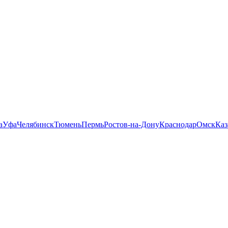
а
Уфа
Челябинск
Тюмень
Пермь
Ростов-на-Дону
Краснодар
Омск
Каз