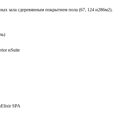
ных зала сдеревянным покрытием пола (67, 124 и286м2).
ль)
ior иSuite
Elixir SPA