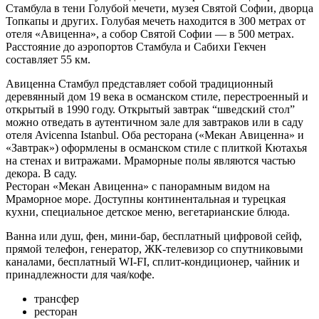
Стамбула в тени Голубой мечети, музея Святой Софии, дворца
Топкапы и других. Голубая мечеть находится в 300 метрах от
отеля «Авиценна», а собор Святой Софии — в 500 метрах.
Расстояние до аэропортов Стамбула и Сабихи Гекчен
составляет 55 км.
Авиценна Стамбул представляет собой традиционный
деревянный дом 19 века в османском стиле, перестроенный и
открытый в 1990 году. Открытый завтрак “шведский стол”
можно отведать в аутентичном зале для завтраков или в саду
отеля Avicenna Istanbul. Оба ресторана («Мекан Авиценна» и
«Завтрак») оформлены в османском стиле с плиткой Кютахья
на стенах и витражами. Мраморные полы являются частью
декора. В саду.
Ресторан «Мекан Авиценна» с панорамным видом на
Мраморное море. Доступны континентальная и турецкая
кухни, специальное детское меню, вегетарианские блюда.
Ванна или душ, фен, мини-бар, бесплатный цифровой сейф,
прямой телефон, генератор, ЖК-телевизор со спутниковыми
каналами, бесплатный WI-FI, сплит-кондиционер, чайник и
принадлежности для чая/кофе.
трансфер
ресторан