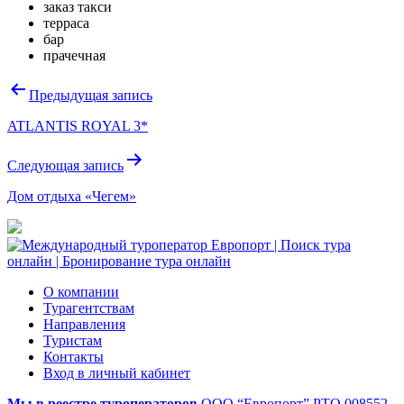
заказ такси
терраса
бар
прачечная
Навигация
Предыдущая запись
по
ATLANTIS ROYAL 3*
записям
Следующая запись
Дом отдыха «Чегем»
О компании
Турагентствам
Направления
Туристам
Контакты
Вход в личный кабинет
Мы в реестре туроператоров
ООО “Европорт”
РТО 008552