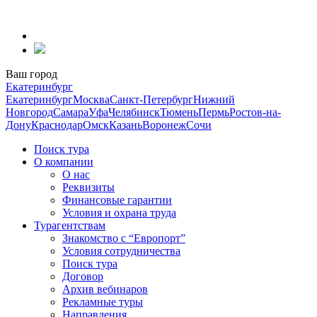
Перейти
к
содержанию
Ваш город
Екатеринбург
Екатеринбург
Москва
Санкт-Петербург
Нижний
Новгород
Самара
Уфа
Челябинск
Тюмень
Пермь
Ростов-на-
Дону
Краснодар
Омск
Казань
Воронеж
Сочи
Поиск тура
О компании
О нас
Реквизиты
Финансовые гарантии
Условия и охрана труда
Турагентствам
Знакомство с “Европорт”
Условия сотрудничества
Поиск тура
Договор
Архив вебинаров
Рекламные туры
Направления