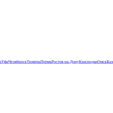
а
Уфа
Челябинск
Тюмень
Пермь
Ростов-на-Дону
Краснодар
Омск
Каз