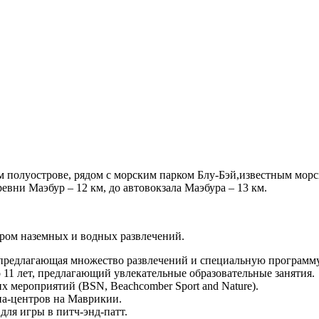
ом полуострове, рядом с морским парком Блу-Бэй,известным мор
евни Маэбур – 12 км, до автовокзала Маэбура – 13 км.
ром наземных и водных развлечений.
ет, предлагающая множество развлечений и специальную программ
 11 лет, предлагающий увлекательные образовательные занятия.
 мероприятий (BSN, Beachcomber Sport and Nature).
па-центров на Маврикии.
для игры в питч-энд-патт.