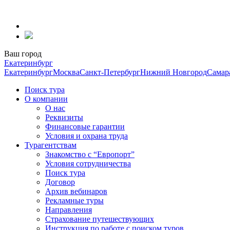
Перейти
к
содержанию
Ваш город
Екатеринбург
Екатеринбург
Москва
Санкт-Петербург
Нижний Новгород
Самар
Поиск тура
О компании
О нас
Реквизиты
Финансовые гарантии
Условия и охрана труда
Турагентствам
Знакомство с “Европорт”
Условия сотрудничества
Поиск тура
Договор
Архив вебинаров
Рекламные туры
Направления
Страхование путешествующих
Инструкция по работе с поиском туров