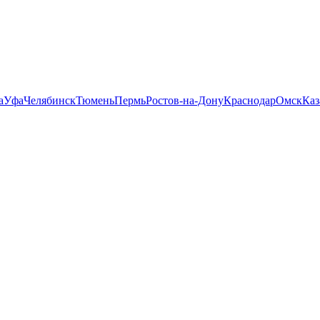
а
Уфа
Челябинск
Тюмень
Пермь
Ростов-на-Дону
Краснодар
Омск
Каз