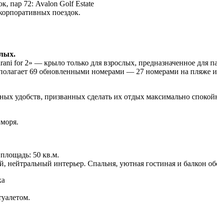
 пар 72: Avalon Golf Estate
корпоративных поездок.
лых.
drani for 2» — крыло только для взрослых, предназначенное для 
полагает 69 обновленными номерами — 27 номерами на пляже и 
ых удобств, призванных сделать их отдых максимально спокойн
 моря.
 площадь:
50 кв.м.
й, нейтральный интерьер. Спальня, уютная гостиная и балкон о
ха
туалетом.