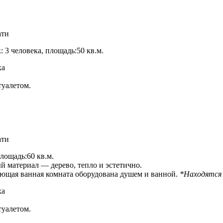
ати
 3 человека, площадь:50 кв.м.
ха
туалетом.
ати
лощадь:60 кв.м.
 материал — дерево, тепло и эстетично.
ающая ванная комната оборудована душем и ванной.
*Находятся 
ха
туалетом.