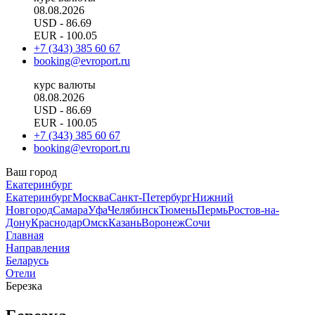
08.08.2026
USD
- 86.69
EUR
- 100.05
+7 (343) 385 60 67
booking@evroport.ru
курс валюты
08.08.2026
USD
- 86.69
EUR
- 100.05
+7 (343) 385 60 67
booking@evroport.ru
Ваш город
Екатеринбург
Екатеринбург
Москва
Санкт-Петербург
Нижний
Новгород
Самара
Уфа
Челябинск
Тюмень
Пермь
Ростов-на-
Дону
Краснодар
Омск
Казань
Воронеж
Сочи
Главная
Направления
Беларусь
Отели
Березка