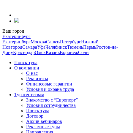
Перейти
к
содержанию
Ваш город
Екатеринбург
Екатеринбург
Москва
Санкт-Петербург
Нижний
Новгород
Самара
Уфа
Челябинск
Тюмень
Пермь
Ростов-на-
Дону
Краснодар
Омск
Казань
Воронеж
Сочи
Поиск тура
О компании
О нас
Реквизиты
Финансовые гарантии
Условия и охрана труда
Турагентствам
Знакомство с “Европорт”
Условия сотрудничества
Поиск тура
Договор
Архив вебинаров
Рекламные туры
Направления