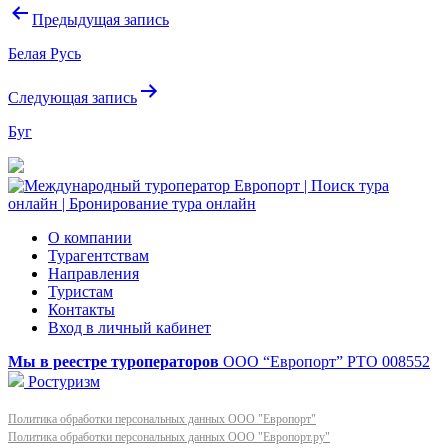
Навигация
Предыдущая запись
по
Белая Русь
записям
Следующая запись
Буг
О компании
Турагентствам
Направления
Туристам
Контакты
Вход в личный кабинет
Мы в реестре туроператоров
ООО “Европорт”
РТО 008552
Ростуризм
Политика обработки персональных данных ООО "Европорт"
Политика обработки персональных данных ООО "Европорт.ру"