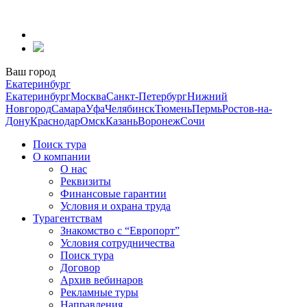
Перейти
к
содержанию
Ваш город
Екатеринбург
Екатеринбург
Москва
Санкт-Петербург
Нижний
Новгород
Самара
Уфа
Челябинск
Тюмень
Пермь
Ростов-на-
Дону
Краснодар
Омск
Казань
Воронеж
Сочи
Поиск тура
О компании
О нас
Реквизиты
Финансовые гарантии
Условия и охрана труда
Турагентствам
Знакомство с “Европорт”
Условия сотрудничества
Поиск тура
Договор
Архив вебинаров
Рекламные туры
Направления