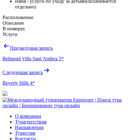
Няня / услуги по уходу за детьми
(оплачивается
отдельно)
Расположение
Описание
В номерах
Услуги
Навигация
Предыдущая запись
по
Belmond Villa Sant’Andrea 5*
записям
Следующая запись
Beverly Hills 4*
О компании
Турагентствам
Направления
Туристам
Контакты