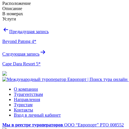
Расположение
Описание
В номерах
Услуги
Навигация
Предыдущая запись
по
Beyond Patong 4*
записям
Следующая запись
Cape Dara Resort 5*
О компании
Турагентствам
Направления
Туристам
Контакты
Вход в личный кабинет
Мы в реестре туроператоров
ООО “Европорт”
РТО 008552