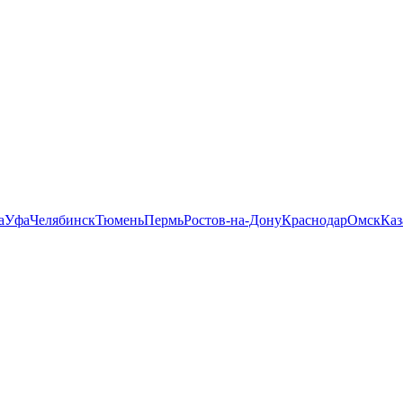
а
Уфа
Челябинск
Тюмень
Пермь
Ростов-на-Дону
Краснодар
Омск
Каз