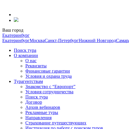
Перейти
к
содержанию
Ваш город
Екатеринбург
Екатеринбург
Москва
Санкт-Петербург
Нижний Новгород
Самар
Поиск тура
О компании
О нас
Реквизиты
Финансовые гарантии
Условия и охрана труда
Турагентствам
Знакомство с “Европорт”
Условия сотрудничества
Поиск тура
Договор
Архив вебинаров
Рекламные туры
Направления
Страхование путешествующих
Инструкция по работе с поиском туров