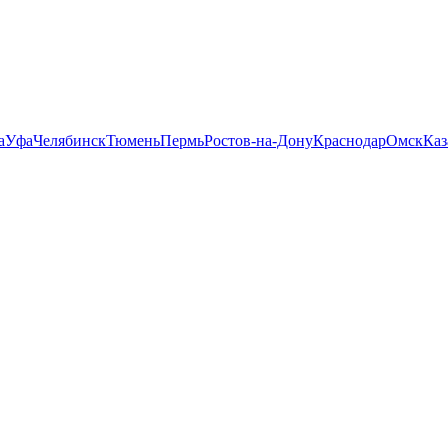
а
Уфа
Челябинск
Тюмень
Пермь
Ростов-на-Дону
Краснодар
Омск
Каз